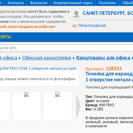
и
Контакты
Вакансии
Корпоративный отдел
Политики
Обраб
других регионах
могут быть
задержки в
САНКТ-ПЕТЕРБУРГ
,
БО
ных складов. Мы делаем все, чтобы
время
или с минимальной задержкой.
Петроградская
ой, пункт выдачи не работает
ХИТЫ
 RTX 3070...
я офиса
Офисная канцелярия
Канцтовары для офиса
Артикул:
128333
Точилка для каран
д товара может отличаться от фотографии
1 отверстие металл 
Точилка для карандашей K
Тип
: Точилка для каранд
Цвет
: ассорти
Бренд
: KW-TRIO
Вес
: 0.285
В продаже разные вариант
зеленый, розовый, металл
в комплекте