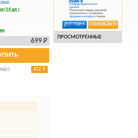
Политикой
стики
конфиденциальности
данных
.
я (14 шт.)
Покупатель перед покупкой
ознакомился с условиями
продажи
и
возврата
товара.
ДОСТАВКА
САМОВЫВОЗ
ке
ПРОСМОТРЕННЫЕ
699 Р
УПИТЬ
 НДС)
812 Р