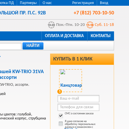
отка ПД
Партнеры
О нас
Регистрация
Вход
ЛЬШОЙ ПР. П.С. 92В
+7 (812) 703-10-50
Пон.-Птн. 10-20
Суб. 11-18
ОПЛАТА И ДОСТАВКА
КОНТАКТЫ
НАЙТИ
КУПИТЬ В 1 КЛИК
дашей KW-TRIO 31VA
ассорти
W-TRIO, ассорти.
1
ашей
СМС о состоянии заказа
ы цветов: голубой,
ический корпус, струбцина
Я даю согласие на
обработку персональных
данных и ознакомлен с