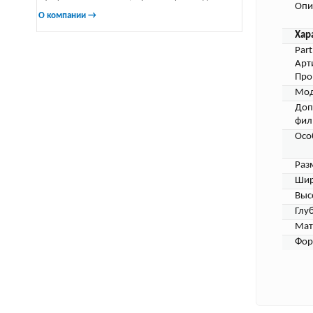
Опи
О компании →
Хар
Par
Арт
Про
Мод
Доп
фил
Осо
Раз
Шир
Выс
Глу
Мат
Фор