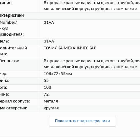
сание:
В продаже разные варианты цветов: голубой, з
металлический корпус, струбцина в комплекте
актеристики
tNumber/
31VA
икул
изводителя:
ель:
31VA
олнительный
ТОЧИЛКА МЕХАНИЧЕСКАЯ
ьтр:
бенности:
В продаже разные варианты цветов: голубой, з
металлический корпус, струбцина в комплекте
мер:
108x72x55мм
ина:
55
ота:
108
бина:
72
ериал корпуса:
металл
ма отверстия:
круглая
Показать все характеристики