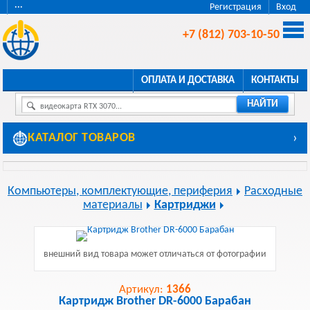
···
Регистрация
Вход
+7 (812) 703-10-50
ОПЛАТА И ДОСТАВКА
КОНТАКТЫ
НАЙТИ
видеокарта RTX 3070...
КАТАЛОГ ТОВАРОВ
›
Компьютеры, комплектующие, периферия
Расходные
материалы
Картриджи
внешний вид товара может отличаться от фотографии
Артикул:
1366
Картридж Brother DR-6000 Барабан