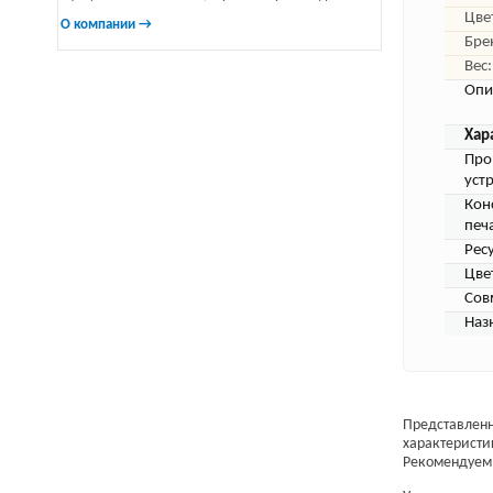
Цве
О компании →
Бре
Вес:
Опи
Хар
Про
уст
Кон
печ
Ресу
Цве
Сов
Наз
Представленн
характеристи
Рекомендуем 