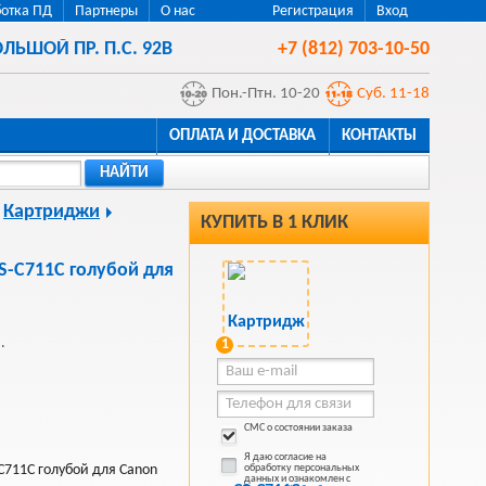
отка ПД
Партнеры
О нас
Регистрация
Вход
ЛЬШОЙ ПР. П.С. 92В
+7 (812) 703-10-50
Пон.-Птн. 10-20
Суб. 11-18
ОПЛАТА И ДОСТАВКА
КОНТАКТЫ
НАЙТИ
Картриджи
КУПИТЬ В 1 КЛИК
-C711C голубой для
.
1
СМС о состоянии заказа
Я даю согласие на
C711C голубой для Canon
обработку персональных
данных и ознакомлен с