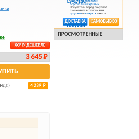
Политикой обработки
персональных данных
.
Покупатель перед покупкой
стики
ознакомился с условиями
продажи
и
возврата
товара.
ДОСТАВКА
САМОВЫВОЗ
ПРОСМОТРЕННЫЕ
ке
ХОЧУ ДЕШЕВЛЕ
3 645 Р
УПИТЬ
 НДС)
4 239 Р