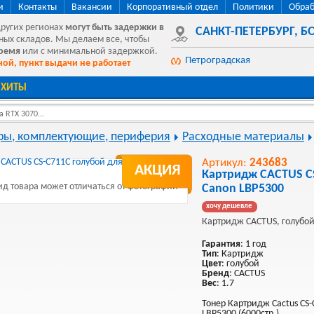
и
Контакты
Вакансии
Корпоративный отдел
Политики
Обраб
других регионах
могут быть
задержки в
САНКТ-ПЕТЕРБУРГ
,
БО
ных складов. Мы делаем все, чтобы
время
или с минимальной задержкой.
Петроградская
ой, пункт выдачи не работает
ХИТЫ
 RTX 3070...
ы, комплектующие, периферия
Расходные материалы
Артикул:
243683
АКЦИЯ
Картридж CACTUS CS
д товара может отличаться от фотографии
Canon LBP5300
хочу дешевле
Картридж CACTUS, голубой
Гарантия
: 1 год
Тип
: Картридж
Цвет
: голубой
Бренд
: CACTUS
Вес
: 1.7
Тонер Картридж Cactus CS-
LBP5300 (6000стр.)