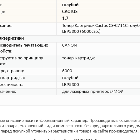
т:
голубой
нд:
CACTUS
1.7
сание:
Тонер Картридж Cactus CS-C711C голуб
LBP5300 (6000стр.)
актеристики
изводитель печатающих
CANON
ройств:
структив по принципу
тонер-картридж
ати:
рс, страниц:
6000
т картриджа:
голубой
местимость:
LBP5300
начение:
для лазерных принтеров/МФУ
ое описание носит информационный характер. Производитель оставляет з
ки товара, его внешний вид и комплектность без предварительного уведо
перед покупкой уточнить характеристики товара на сайте производителя.