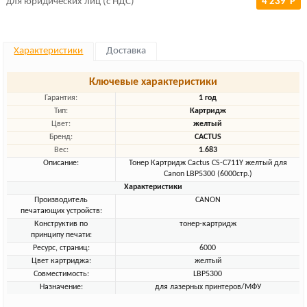
для юридических лиц (с НДС)
4 239 Р
Характеристики
Доставка
Ключевые характеристики
Гарантия:
1 год
Тип:
Картридж
Цвет:
желтый
Бренд:
CACTUS
Вес:
1.683
Описание:
Тонер Картридж Cactus CS-C711Y желтый для
Canon LBP5300 (6000стр.)
Характеристики
Производитель
CANON
печатающих устройств:
Конструктив по
тонер-картридж
принципу печати:
Ресурс, страниц:
6000
Цвет картриджа:
желтый
Совместимость:
LBP5300
Назначение:
для лазерных принтеров/МФУ