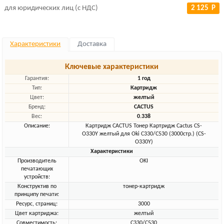
для юридических лиц (с НДС)
2 125 Р
Характеристики
Доставка
Ключевые характеристики
Гарантия:
1 год
Тип:
Картридж
Цвет:
желтый
Бренд:
CACTUS
Вес:
0.338
Описание:
Картридж CACTUS Тонер Картридж Cactus CS-
O330Y желтый для Oki C330/C530 (3000стр.) (CS-
O330Y)
Характеристики
Производитель
OKI
печатающих
устройств:
Конструктив по
тонер-картридж
принципу печати:
Ресурс, страниц:
3000
Цвет картриджа:
желтый
Совместимость:
C330/C530