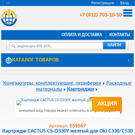
···
Регистрация
Вход
+7 (812) 703-10-50
ОПЛАТА И ДОСТАВКА
КОНТАКТЫ
НАЙТИ
видеокарта RTX 3070...
КАТАЛОГ ТОВАРОВ
›
Компьютеры, комплектующие, периферия
Расходные
материалы
Картриджи
АКЦИЯ
внешний вид товара может отличаться от фотографии
Артикул:
559567
Картридж CACTUS CS-O330Y желтый для Oki C330/C530