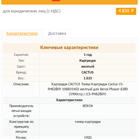
для юридических лиц (с НДС)
4 850 Р
Характеристики
Доставка
Ключевые характеристики
Гарантия:
1 год
Тип:
Картридж
Цвет:
желтый
Бренд:
CACTUS
Вес:
1.633
Описание:
Картридж CACTUS Тонер Картридж Cactus CS-
PH6280Y 106R01402 желтый для Xerox Phaser 6280
(5900стр.) (CS-PH6280Y)
Характеристики
Производитель
XEROX
печатающих
устройств:
Конструктив по
тонер-картридж
принципу
печати:
Ресурс,
5900