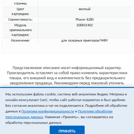
страниц:
Цвет
желтый
картриджа:
Совместимость:
Phaser 6280
Модель
106R01402
оригинального
картриджа:
Назначение:
для лазерных принтеров/МФУ
Представленное описание носит информационный характер.
Производитель оставляет за собой право изменять характеристики
товара, его внешний вид и комплектность без предварительного
уведомления продавца. Рекомендуем перед покупкой уточнить
характеристики товара на сайте производителя.
Мы используем файлы cookie, систему веб-аналитики Яндекс Метрика и
Указанные цены не являются публичной офертой (ст.435 ГК РФ).
онлайн-консультант (чат), чтобы сайт работал корректно и был удобнее.
Стоимость и наличие товара уточняйте у менеджера.
Без согласия аналитика и чат не подключаются. Подробнее об обработке
данных в
Политике конфиденциальности
и
Политике обработки
персональных данных
. Нажимая «Принять», вы соглашаетесь на
обработку персональных данных.
ПРИНЯТЬ