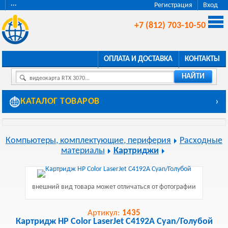
···
Регистрация
Вход
+7 (812) 703-10-50
ОПЛАТА И ДОСТАВКА
КОНТАКТЫ
НАЙТИ
видеокарта RTX 3070...
КАТАЛОГ ТОВАРОВ
›
Компьютеры, комплектующие, периферия
Расходные
материалы
Картриджи
внешний вид товара может отличаться от фотографии
Артикул:
1435
Картридж HP Color LaserJet C4192A Cyan/Голубой