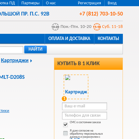
отка ПД
Партнеры
О нас
Регистрация
Вход
ЛЬШОЙ ПР. П.С. 92В
+7 (812) 703-10-50
Пон.-Птн. 10-20
Суб. 11-18
ОПЛАТА И ДОСТАВКА
КОНТАКТЫ
НАЙТИ
Картриджи
КУПИТЬ В 1 КЛИК
MLT-D208S
1
стики
СМС о состоянии заказа
Я даю согласие на
обработку персональных
данных и ознакомлен с