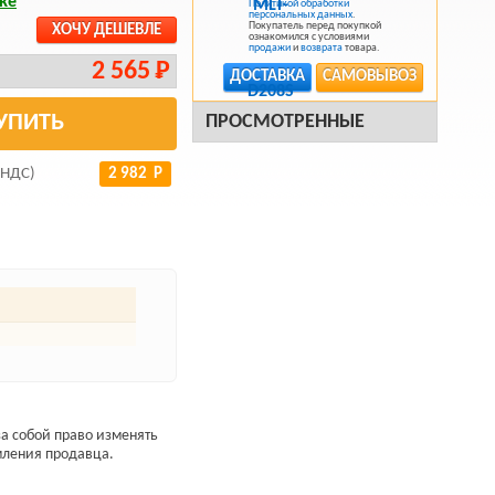
ке
Политикой обработки
персональных данных
.
Покупатель перед покупкой
ХОЧУ ДЕШЕВЛЕ
ознакомился с условиями
продажи
и
возврата
товара.
2 565 Р
ДОСТАВКА
САМОВЫВОЗ
УПИТЬ
ПРОСМОТРЕННЫЕ
 НДС)
2 982 Р
а собой право изменять
мления продавца.