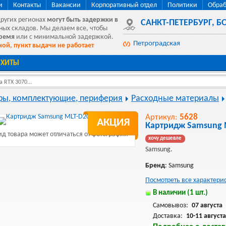
и
Контакты
Вакансии
Корпоративный отдел
Политики
Обраб
других регионах
могут быть
задержки в
САНКТ-ПЕТЕРБУРГ
,
БО
ных складов. Мы делаем все, чтобы
время
или с минимальной задержкой.
Петроградская
ой, пункт выдачи не работает
ХИТЫ
 RTX 3070...
ы, комплектующие, периферия
Расходные материалы
Артикул:
5628
АКЦИЯ
Картридж Samsung 
д товара может отличаться от фотографии
хочу дешевле
Samsung.
Бренд
: Samsung
Посмотреть все характери
В наличии (1 шт.)
Самовывоз:
07 августа
Доставка:
10-11 августа