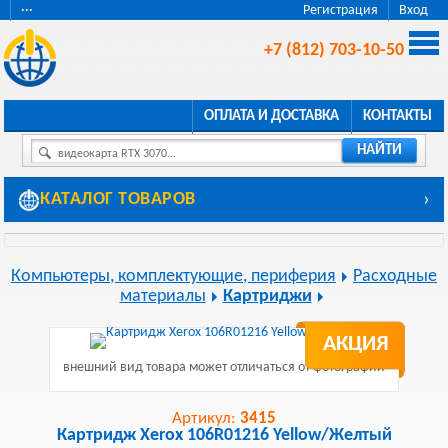
···
Регистрация
Вход
+7 (812) 703-10-50
ОПЛАТА И ДОСТАВКА
КОНТАКТЫ
НАЙТИ
видеокарта RTX 3070...
КАТАЛОГ ТОВАРОВ
›
Компьютеры, комплектующие, периферия
Расходные
материалы
Картриджи
АКЦИЯ
внешний вид товара может отличаться от фотографии
Артикул:
3415
Картридж Xerox 106R01216 Yellow/Желтый