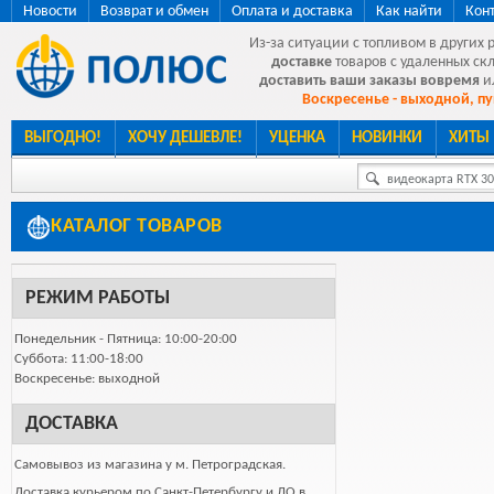
Новости
Возврат и обмен
Оплата и доставка
Как найти
Кон
Из-за ситуации с топливом в других 
доставке
товаров с удаленных ск
доставить ваши заказы вовремя
и
Воскресенье - выходной, пу
ВЫГОДНО!
ХОЧУ ДЕШЕВЛЕ!
УЦЕНКА
НОВИНКИ
ХИТЫ
видеокарта RTX 307
КАТАЛОГ ТОВАРОВ
РЕЖИМ РАБОТЫ
Понедельник - Пятница: 10:00-20:00
Суббота: 11:00-18:00
Воскресенье: выходной
ДОСТАВКА
Самовывоз из магазина у м. Петроградская.
Доставка курьером по Санкт-Петербургу и ЛО в