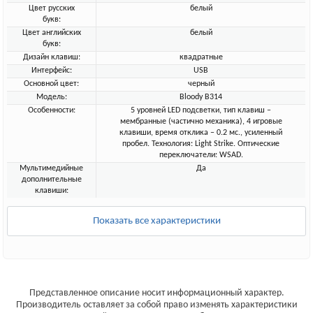
Цвет русских
белый
букв:
Цвет английских
белый
букв:
Дизайн клавиш:
квадратные
Интерфейс:
USB
Основной цвет:
черный
Модель:
Bloody B314
Особенности:
5 уровней LED подсветки, тип клавиш –
мембранные (частично механика), 4 игровые
клавиши, время отклика – 0.2 мс., усиленный
пробел. Технология: Light Strike. Оптические
переключатели: WSAD.
Мультимедийные
Да
дополнительные
клавиши:
Показать все характеристики
Представленное описание носит информационный характер.
Производитель оставляет за собой право изменять характеристики