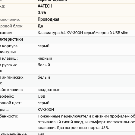
нд:
A4TECH
0.96
ключение:
Проводная
ровой блок:
Да
сание:
Клавиатура A4 KV-300H серый/черный USB slim
актеристики
т корпуса
серый
виатуры:
т клавиш:
черный
т русских
белый
в:
т английских
белый
в:
айн клавиш:
квадратные
ерфейс:
USB
овной цвет:
серый
ель:
KV-300H
бенности:
Ножничные переключатели с низким профилем о
отзывчивый тихий ввод, и комфортное тактильное
клавиши. Два встроенных порта USB.
ьтимедийные
Нет