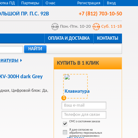
отка ПД
Партнеры
О нас
Регистрация
Вход
ЛЬШОЙ ПР. П.С. 92В
+7 (812) 703-10-50
Пон.-Птн. 10-20
Суб. 11-18
ОПЛАТА И ДОСТАВКА
КОНТАКТЫ
НАЙТИ
виатуры
КУПИТЬ В 1 КЛИК
KV-300H dark Grey
дная, Цифровой блок: Да,
1
СМС о состоянии заказа
Я даю согласие на
обработку персональных
данных и ознакомлен с