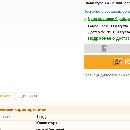
Клавиатура A4 KV-300H се
Посмотреть все характери
Срок поставки 4 раб.дн
Самовывоз:
11 августа
Доставка:
12-13 августа
Подробнее о достав
К
для юридических лиц (с
стики
Доставка
чевые характеристики
антия:
1 год
Клавиатура
т:
серый/черный