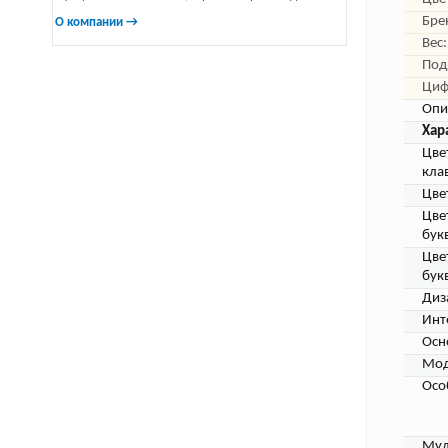
Бре
О компании →
Вес:
Под
Циф
Опи
Хар
Цве
кла
Цве
Цве
бук
Цве
бук
Диз
Инт
Осн
Мод
Осо
Мул