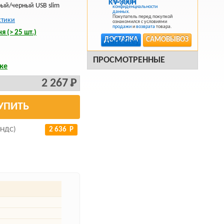
Политикой
рый/черный USB slim
конфиденциальности
данных
.
Покупатель перед покупкой
стики
ознакомился с условиями
продажи
и
возврата
товара.
я (> 25 шт.)
ДОСТАВКА
САМОВЫВОЗ
ПРОСМОТРЕННЫЕ
ке
2 267 Р
УПИТЬ
 НДС)
2 636 Р