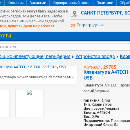
и
Контакты
Вакансии
Корпоративный отдел
Политики
Обраб
других регионах
могут быть
задержки в
САНКТ-ПЕТЕРБУРГ
,
БО
ных складов. Мы делаем все, чтобы
время
или с минимальной задержкой.
Петроградская
ой, пункт выдачи не работает
ХИТЫ
 RTX 3070...
ы, комплектующие, периферия
Устройства ввода
Кла
Артикул:
29785
Клавиатура A4TECH 
д товара может отличаться от фотографии
USB
Клавиатура A4TECH, Прово
серый/черный.
Гарантия
: 1 год
Тип
: Клавиатура
Цвет
: серый/черный
Бренд
: A4TECH
Вес
: 0.96
Подключение
: Проводная
Цифровой блок
: Да