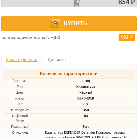
854 Р
КУПИТЬ
для юридических лиц (с НДС)
993 Р
Характеристики
Доставка
Ключевые характеристики
Гарантия:
1 год
Тип:
Клавиатура
Цвет:
Чёрный
Бренд:
DEFENDER
Вес:
0.9
Интерфейс:
USB
Цифровой
Да
блок:
Подсветка:
Есть
Описание:
Клавиатура DEFENDER Defender Проводная игровая
клавиатура Legion GK-010DL RU,RGB подсветка,19