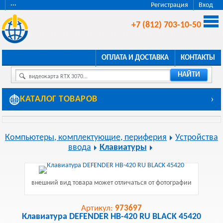
···
Регистрация
Вход
+7 (812) 703-10-50
ОПЛАТА И ДОСТАВКА
КОНТАКТЫ
НАЙТИ
видеокарта RTX 3070...
КАТАЛОГ ТОВАРОВ
›
Компьютеры, комплектующие, периферия
Устройства
ввода
Клавиатуры
внешний вид товара может отличаться от фотографии
Артикул:
973697
Клавиатура DEFENDER HB-420 RU BLACK 45420