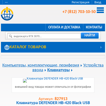
···
Регистрация
Вход
+7 (812) 703-10-50
ОПЛАТА И ДОСТАВКА
КОНТАКТЫ
НАЙТИ
видеокарта RTX 3070...
КАТАЛОГ ТОВАРОВ
›
Компьютеры, комплектующие, периферия
Устройства
ввода
Клавиатуры
внешний вид товара может отличаться от фотографии
Артикул:
827913
Клавиатура DEFENDER HB-420 Black USB