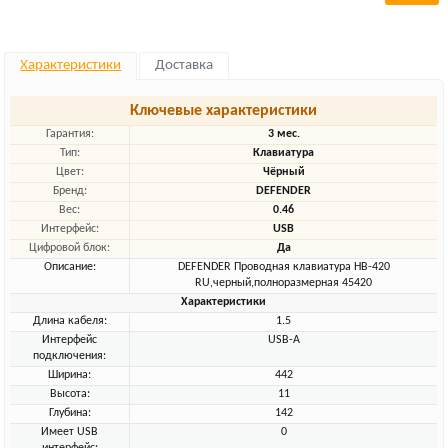
Характеристики
Доставка
Ключевые характеристики
Гарантия:
3 мес.
Тип:
Клавиатура
Цвет:
Чёрный
Бренд:
DEFENDER
Вес:
0.46
Интерфейс:
USB
Цифровой блок:
Да
Описание:
DEFENDER Проводная клавиатура HB-420
RU,черный,полноразмерная 45420
Характеристики
Длина кабеля:
1.5
Интерфейс
USB-A
подключения:
Ширина:
442
Высота:
11
Глубина:
142
Имеет USB
0