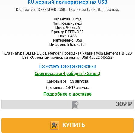
RU,черный,полноразмерная USB
Клавиатура DEFENDER, USB, Цифровой блок: Да, чёрный.
Гарантия
: 1 год
Тип
: Клавиатура
Цвет
: Чёрный
Бренд
: DEFENDER
Вес
: 0.466
Интерфейс
: USB
Цифровой блок
: Да
Клавиатура DEFENDER Defender Проводная клавиатура Element HB-520
USB RU,черный,полноразмерная USB 45522 (45522)
Посмотреть все характеристики
Срок поставки 4 раб.дня (> 25 шт.)
Самовывоз:
13 августа
Доставка:
14-17 августа
Подробнее о доставке
309 Р
КУПИТЬ