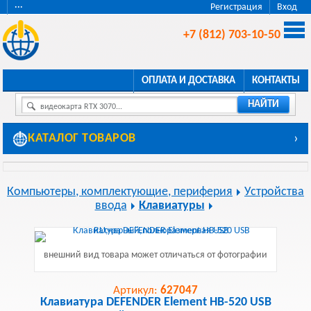
···
Регистрация
Вход
+7 (812) 703-10-50
ОПЛАТА И ДОСТАВКА
КОНТАКТЫ
НАЙТИ
видеокарта RTX 3070...
КАТАЛОГ ТОВАРОВ
›
Компьютеры, комплектующие, периферия
Устройства
ввода
Клавиатуры
внешний вид товара может отличаться от фотографии
Артикул:
627047
Клавиатура DEFENDER Element HB-520 USB