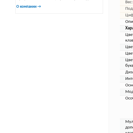
Вес:
О компании →
Под
Циф
Опи
Хар
Цве
кла
Цве
Цве
Цве
бук
Диз
Инт
Осн
Мод
Осо
Мул
доп