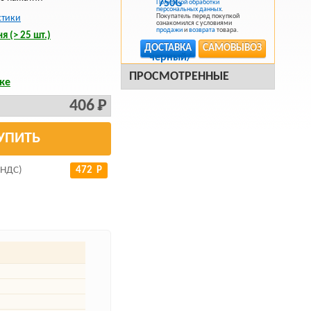
Политикой обработки
персональных данных
.
Покупатель перед покупкой
стики
ознакомился с условиями
продажи
и
возврата
товара.
я (> 25 шт.)
ДОСТАВКА
САМОВЫВОЗ
ПРОСМОТРЕННЫЕ
ке
406 Р
УПИТЬ
 НДС)
472 Р