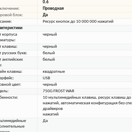
0.6
ключение:
Проводная
ровой блок:
Да
сание:
Ресурс кнопок до 10 000 000 нажатий
актеристики
т корпуса
черный
виатуры:
т клавиш:
черный
т русских букв:
белый
т английских
белый
в:
айн клавиш:
квадратные
ерфейс:
USB
овной цвет:
черный
ель:
750G FROST WAR
бенности:
10 мультимедийных клавиш, ресурс клавиш до 
нажатий, автоматическая конфигурация без сп
драйверов
нажатий
ьтимедийные
Да
олнительные