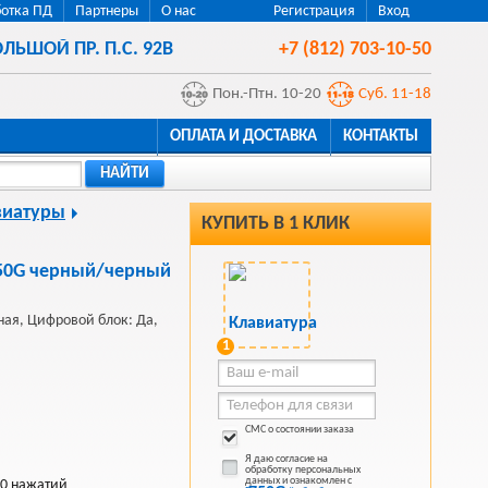
отка ПД
Партнеры
О нас
Регистрация
Вход
ЛЬШОЙ ПР. П.С. 92В
+7 (812) 703-10-50
Пон.-Птн. 10-20
Суб. 11-18
ОПЛАТА И ДОСТАВКА
КОНТАКТЫ
НАЙТИ
виатуры
КУПИТЬ В 1 КЛИК
750G черный/черный
ная, Цифровой блок: Да,
1
СМС о состоянии заказа
Я даю согласие на
обработку персональных
данных и ознакомлен с
00 нажатий