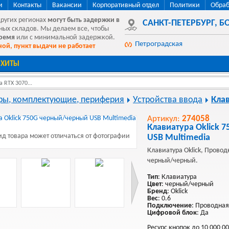
и
Контакты
Вакансии
Корпоративный отдел
Политики
Обраб
других регионах
могут быть
задержки в
САНКТ-ПЕТЕРБУРГ
,
БО
ных складов. Мы делаем все, чтобы
время
или с минимальной задержкой.
Петроградская
ой, пункт выдачи не работает
ХИТЫ
 RTX 3070...
ы, комплектующие, периферия
Устройства ввода
Кла
Артикул:
274058
Клавиатура Oklick 
д товара может отличаться от фотографии
USB Multimedia
Клавиатура Oklick, Провод
черный/черный.
Тип
: Клавиатура
Цвет
: черный/черный
Бренд
: Oklick
Вес
: 0.6
Подключение
: Проводная
Цифровой блок
: Да
Ресурс кнопок до 10 000 0