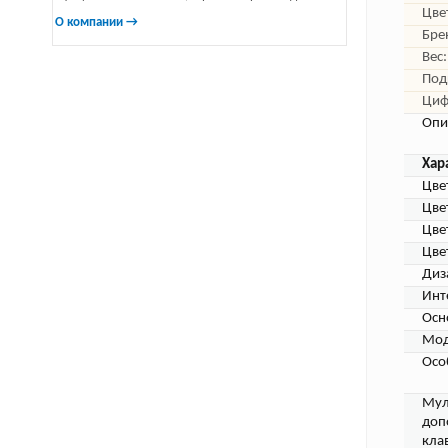
Цве
О компании →
Бре
Вес:
Под
Циф
Опи
Хар
Цве
Цве
Цве
Цве
Диз
Инт
Осн
Мод
Осо
Мул
доп
кла