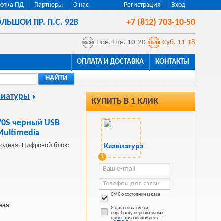
отка ПД
Партнеры
О нас
Регистрация
Вход
ЛЬШОЙ ПР. П.С. 92В
+7 (812) 703-10-50
Пон.-Птн. 10-20
Суб. 11-18
ОПЛАТА И ДОСТАВКА
КОНТАКТЫ
НАЙТИ
виатуры
КУПИТЬ В 1 КЛИК
870S черный USB
Multimedia
оводная, Цифровой блок:
1
СМС о состоянии заказа
ная
Я даю согласие на
обработку персональных
данных и ознакомлен с