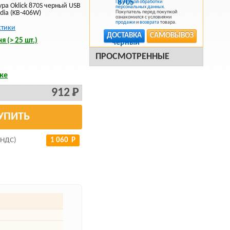
Политикой обработки
ура Oklick 870S черный USB
персональных данных
.
dia (KB-406W)
Покупатель перед покупкой
ознакомился с условиями
продажи
и
возврата
товара.
стики
ДОСТАВКА
САМОВЫВОЗ
я (> 25 шт.)
ПРОСМОТРЕННЫЕ
ке
912 Р
УПИТЬ
 НДС)
1 060 Р