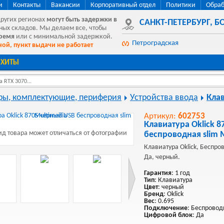
и
Контакты
Вакансии
Корпоративный отдел
Политики
Обраб
других регионах
могут быть
задержки в
САНКТ-ПЕТЕРБУРГ
,
БО
ных складов. Мы делаем все, чтобы
время
или с минимальной задержкой.
Петроградская
ой, пункт выдачи не работает
ХИТЫ
 RTX 3070...
ы, комплектующие, периферия
Устройства ввода
Кла
Артикул:
602753
Клавиатура Oklick 
д товара может отличаться от фотографии
беспроводная slim 
Клавиатура Oklick, Беспр
Да, черный.
Гарантия
: 1 год
Тип
: Клавиатура
Цвет
: черный
Бренд
: Oklick
Вес
: 0.695
Подключение
: Беспровод
Цифровой блок
: Да