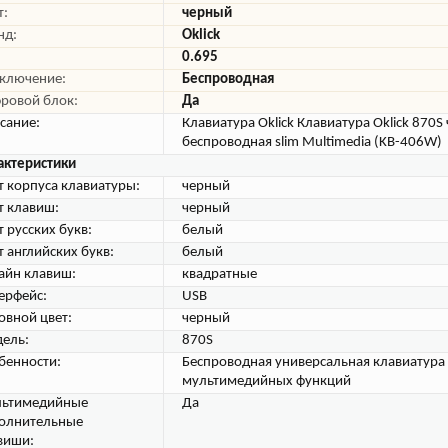
т:
черный
нд:
Oklick
0.695
ключение:
Беспроводная
ровой блок:
Да
сание:
Клавиатура Oklick Клавиатура Oklick 870
беспроводная slim Multimedia (KB-406W)
актеристики
т корпуса клавиатуры:
черный
т клавиш:
черный
т русских букв:
белый
т английских букв:
белый
айн клавиш:
квадратные
ерфейс:
USB
овной цвет:
черный
ель:
870S
бенности:
Беспроводная универсальная клавиатура
мультимедийных функций
ьтимедийные
Да
олнительные
виши: