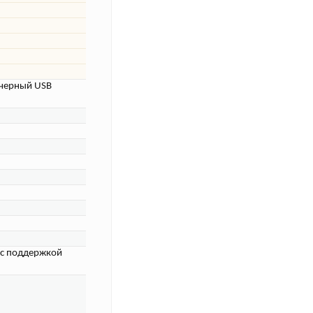
S черный USB
 с поддержкой