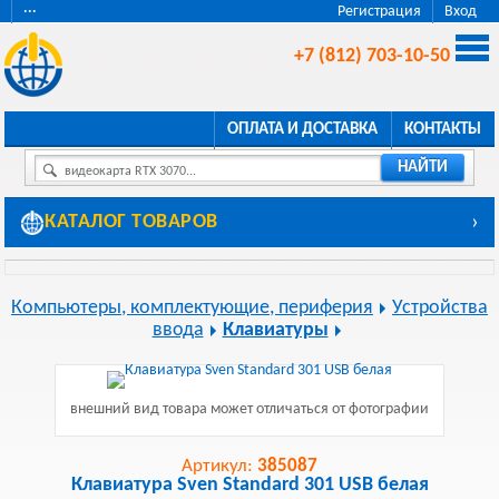
···
Регистрация
Вход
+7 (812) 703-10-50
ОПЛАТА И ДОСТАВКА
КОНТАКТЫ
НАЙТИ
видеокарта RTX 3070...
КАТАЛОГ ТОВАРОВ
›
Компьютеры, комплектующие, периферия
Устройства
ввода
Клавиатуры
внешний вид товара может отличаться от фотографии
Артикул:
385087
Клавиатура Sven Standard 301 USB белая