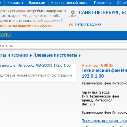
и
Контакты
Вакансии
Корпоративный отдел
Политики
Обраб
других регионах
могут быть
задержки в
САНКТ-ПЕТЕРБУРГ
,
БО
ных складов. Мы делаем все, чтобы
время
или с минимальной задержкой.
Петроградская
ой, пункт выдачи не работает
ХИТЫ
 RTX 3070...
ты и техника
Клеевые пистолеты
Артикул:
99835
Технический фен Ин
д товара может отличаться от фотографии
192.0.1.00
Технический фен Интерско
Гарантия
: 2 года
Тип
: Технический фен
Бренд
: Интерскол
Вес
: 2.0
Технический фен Интерск
Посмотреть все характери