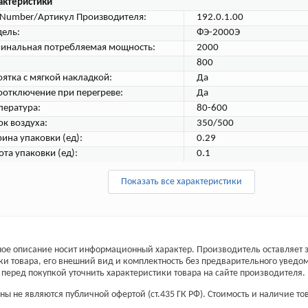
актеристики
tNumber/Артикул Производителя:
192.0.1.00
ель:
ФЭ-2000Э
инальная потребляемая мощность:
2000
800
оятка с мягкой накладкой:
Да
оотключение при перегреве:
Да
пература:
80-600
ок воздуха:
350/500
ина упаковки (ед):
0.29
ота упаковки (ед):
0.1
Показать все характеристики
ое описание носит информационный характер. Производитель оставляет з
ки товара, его внешний вид и комплектность без предварительного уведо
перед покупкой уточнить характеристики товара на сайте производителя.
ы не являются публичной офертой (ст.435 ГК РФ). Стоимость и наличие тов