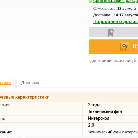
Срок поставки 4 раб.дн
Самовывоз:
13 августа
Доставка:
14-17 августа
Подробнее о достав
К
для юридических лиц (с
стики
Доставка
чевые характеристики
антия:
2 года
Технический фен
нд:
Интерскол
2.0
сание:
Технический фен Интерс