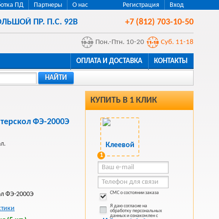
отка ПД
Партнеры
О нас
Регистрация
Вход
ЛЬШОЙ ПР. П.С. 92В
+7 (812) 703-10-50
Пон.-Птн. 10-20
Суб. 11-18
ОПЛАТА И ДОСТАВКА
КОНТАКТЫ
НАЙТИ
КУПИТЬ В 1 КЛИК
терскол ФЭ-2000Э
л.
1
СМС о состоянии заказа
ол ФЭ-2000Э
Я даю согласие на
стики
обработку персональных
данных и ознакомлен с