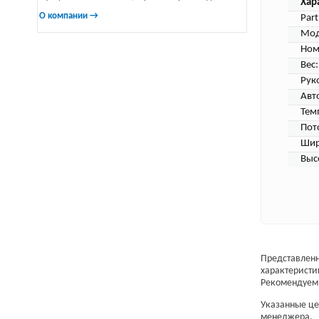
Хар
О компании →
Par
Мод
Ном
Вес:
Рук
Авт
Тем
Пот
Шир
Выс
Представленн
характеристи
Рекомендуем 
Указанные цен
менеджера.