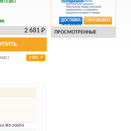
я (5 шт.)
Политикой обработки
персональных данных
.
Покупатель перед покупкой
ознакомился с условиями
продажи
и
возврата
товара.
ДОСТАВКА
САМОВЫВОЗ
ке
2 681 Р
ПРОСМОТРЕННЫЕ
УПИТЬ
 НДС)
3 081 Р
кол ФЭ-2000Э