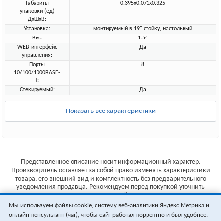
Габариты
0.395x0.071x0.325
упаковки (ед)
ДхШхВ:
Установка:
монтируемый в 19" стойку, настольный
Вес:
1.54
WEB-интерфейс
Да
управления:
Порты
8
10/100/1000BASE-
T:
Стекируемый:
Да
Показать все характеристики
Представленное описание носит информационный характер.
Производитель оставляет за собой право изменять характеристики
товара, его внешний вид и комплектность без предварительного
уведомления продавца. Рекомендуем перед покупкой уточнить
характеристики товара на сайте производителя.
Мы используем файлы cookie, систему веб-аналитики Яндекс Метрика и
Указанные цены не являются публичной офертой (ст.435 ГК РФ).
онлайн-консультант (чат), чтобы сайт работал корректно и был удобнее.
Стоимость и наличие товара уточняйте у менеджера.