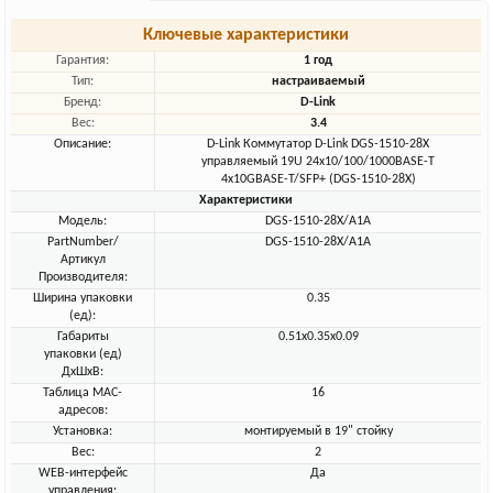
Ключевые характеристики
Гарантия:
1 год
Тип:
настраиваемый
Бренд:
D-Link
Вес:
3.4
Описание:
D-Link Коммутатор D-Link DGS-1510-28X
управляемый 19U 24x10/100/1000BASE-T
4x10GBASE-T/SFP+ (DGS-1510-28X)
Характеристики
Модель:
DGS-1510-28X/A1A
PartNumber/
DGS-1510-28X/A1A
Артикул
Производителя:
Ширина упаковки
0.35
(ед):
Габариты
0.51x0.35x0.09
упаковки (ед)
ДхШхВ:
Таблица MAC-
16
адресов:
Установка:
монтируемый в 19" стойку
Вес:
2
WEB-интерфейс
Да
управления: