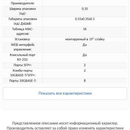
Производителя:
Ширина упаковки
0.35
(ед):
Габариты упаковки
0.55x0.35x0.1
(ед) ДхШхВ:
Таблица MAC-
16
адресов:
Установка:
монтируемый в 19" стойку
WEB-интерфейс
Да
управления:
Консольный порт
Да
RS-232:
Порты SFP+:
2
Комбо-порты
2
10GBASE-T/SFP+:
Порты 10GBASE-T:
8
Показать все характеристики
Представленное описание носит информационный характер.
Производитель оставляет за собой право изменять характеристики