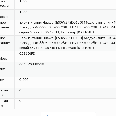
без
1.00
ковки:
в
1.00
ковке:
ное
Блок питания Huawei {ES0W2PSD0150} Модуль питания -
сание:
Black для AC6605, S5700-28P-LI-BAT, S5700-28P-LI-24S-BA
серий S57xx-SI, S57xx-EI, Hot-swap [02310JFD]
ное
Блок питания Huawei {ES0W2PSD0150} Модуль питания -
сание:
Black для AC6605, S5700-28P-LI-BAT, S5700-28P-LI-24S-BA
серий S57xx-SI, S57xx-EI, Hot-swap [02310JFD]
02310JFD
ber:
886598003513
рих-
:
ем,
0.005
антия
0
.):
антия
0
):