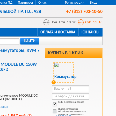
отка ПД
Партнеры
О нас
Регистрация
Вход
ЛЬШОЙ ПР. П.С. 92В
+7 (812) 703-10-50
Пон.-Птн. 10-20
Суб. 11-18
ОПЛАТА И ДОСТАВКА
КОНТАКТЫ
НАЙТИ
оммутаторы, KVM
КУПИТЬ В 1 КЛИК
i MODULE DC 150W
0JFD
1
 коммутатора MODULE DC
I (02310JFD )
СМС о состоянии заказа
стики
Я даю согласие на
обработку персональных
данных и ознакомлен с