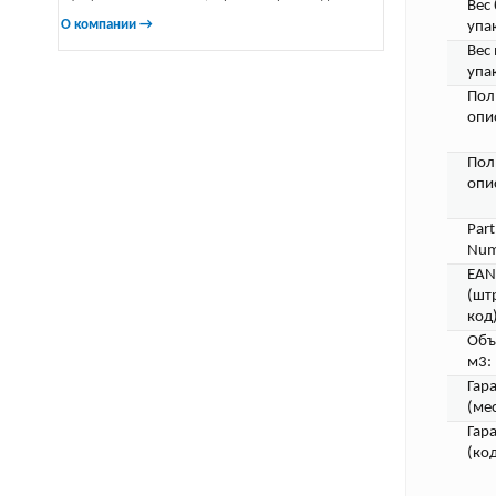
Вес 
О компании →
упа
Вес 
упа
Пол
опи
Пол
опи
Part
Num
EAN
(шт
код)
Объ
м3:
Гар
(мес
Гар
(код