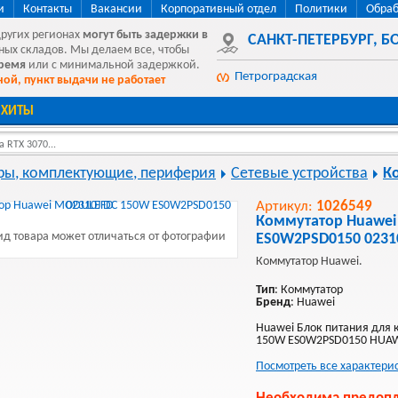
и
Контакты
Вакансии
Корпоративный отдел
Политики
Обраб
других регионах
могут быть
задержки в
САНКТ-ПЕТЕРБУРГ
,
БО
ных складов. Мы делаем все, чтобы
время
или с минимальной задержкой.
Петроградская
ой, пункт выдачи не работает
ХИТЫ
 RTX 3070...
ы, комплектующие, периферия
Сетевые устройства
К
Артикул:
1026549
Коммутатор Huawe
д товара может отличаться от фотографии
ES0W2PSD0150 0231
Коммутатор Huawei.
Тип
: Коммутатор
Бренд
: Huawei
Huawei Блок питания для
150W ES0W2PSD0150 HUAWE
Посмотреть все характери