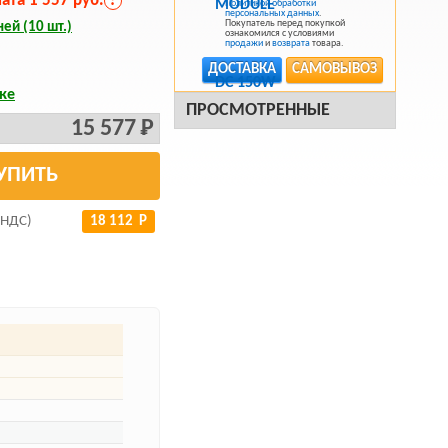
та 1 557 руб.
?
Политикой обработки
персональных данных
.
Покупатель перед покупкой
ей (10 шт.)
ознакомился с условиями
продажи
и
возврата
товара.
ДОСТАВКА
САМОВЫВОЗ
ке
ПРОСМОТРЕННЫЕ
15 577 Р
УПИТЬ
 НДС)
18 112 Р