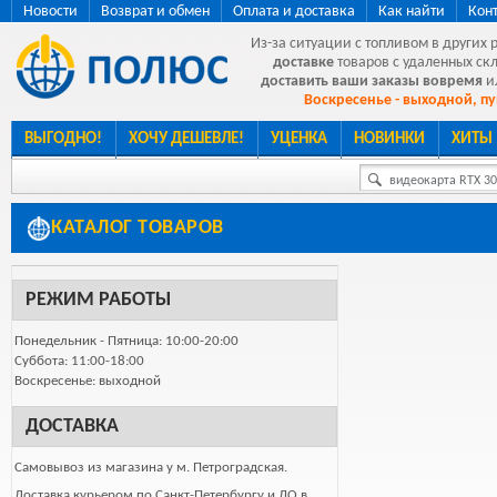
Новости
Возврат и обмен
Оплата и доставка
Как найти
Кон
Из-за ситуации с топливом в других 
доставке
товаров с удаленных ск
доставить ваши заказы вовремя
и
Воскресенье - выходной, пу
ВЫГОДНО!
ХОЧУ ДЕШЕВЛЕ!
УЦЕНКА
НОВИНКИ
ХИТЫ
видеокарта RTX 307
КАТАЛОГ ТОВАРОВ
РЕЖИМ РАБОТЫ
Понедельник - Пятница: 10:00-20:00
Суббота: 11:00-18:00
Воскресенье: выходной
ДОСТАВКА
Самовывоз из магазина у м. Петроградская.
Доставка курьером по Санкт-Петербургу и ЛО в