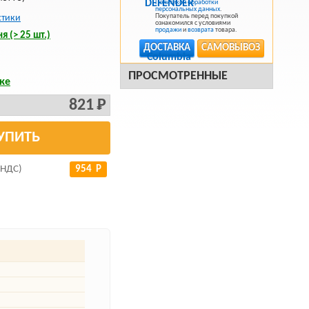
Политикой обработки
персональных данных
.
Покупатель перед покупкой
стики
ознакомился с условиями
продажи
и
возврата
товара.
я (> 25 шт.)
ДОСТАВКА
САМОВЫВОЗ
ПРОСМОТРЕННЫЕ
ке
821 Р
УПИТЬ
 НДС)
954 Р