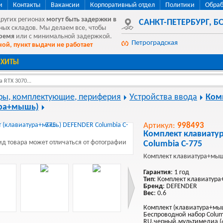
и
Контакты
Вакансии
Корпоративный отдел
Политики
Обраб
других регионах
могут быть
задержки в
САНКТ-ПЕТЕРБУРГ
,
БО
ных складов. Мы делаем все, чтобы
время
или с минимальной задержкой.
Петроградская
ой, пункт выдачи не работает
ХИТЫ
 RTX 3070...
ы, комплектующие, периферия
Устройства ввода
Ком
ура+мышь)
Артикул:
998493
Комплект клавиат
д товара может отличаться от фотографии
Columbia C-775
Комплект клавиатура+мы
Гарантия
: 1 год
Тип
: Комплект клавиатур
Бренд
: DEFENDER
Вес
: 0.6
Комплект (клавиатура+мы
Беспроводной набор Colum
RU,черный,мультимедиа (