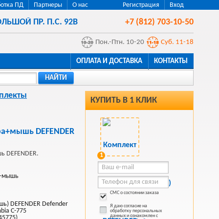
отка ПД
Партнеры
О нас
Регистрация
Вход
ЛЬШОЙ ПР. П.С. 92В
+7 (812) 703-10-50
Пон.-Птн. 10-20
Суб. 11-18
ОПЛАТА И ДОСТАВКА
КОНТАКТЫ
НАЙТИ
плекты
КУПИТЬ В 1 КЛИК
ура+мышь DEFENDER
шь DEFENDER.
1
а+мышь
СМС о состоянии заказа
шь) DEFENDER Defender
Я даю согласие на
bia C-775
обработку персональных
данных и ознакомлен с
45775)