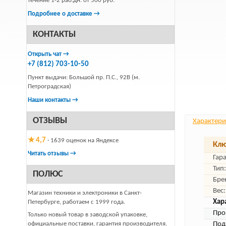
течение 1-2 раб.дн. от 500 руб.
Подробнее о доставке →
КОНТАКТЫ
Открыть чат →
+7 (812) 703-10-50
Пункт выдачи: Большой пр. П.С., 92В (м.
Петроградская)
Наши контакты →
ОТЗЫВЫ
Характери
★ 4,7
· 1639 оценок на Яндексе
Клю
Читать отзывы →
Гар
Тип:
ПОЛЮС
Бре
Вес:
Магазин техники и электроники в Санкт-
Хар
Петербурге, работаем с 1999 года.
Про
Только новый товар в заводской упаковке,
официальные поставки, гарантия производителя.
Под