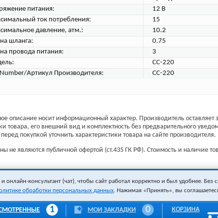
ряжение питания:
12 В
симальный ток потребления:
15
симальное давление, атм.:
10.2
на шланга:
0.75
на провода питания:
3
ель:
CC-220
tNumber/Артикул Производителя:
CC-220
ое описание носит информационный характер. Производитель оставляет з
ки товара, его внешний вид и комплектность без предварительного уведо
перед покупкой уточнить характеристики товара на сайте производителя.
ы не являются публичной офертой (ст.435 ГК РФ). Стоимость и наличие тов
 онлайн-консультант (чат), чтобы сайт работал корректно и был удобнее. Без с
олитике обработки персональных данных
. Нажимая «Принять», вы соглашаетес
1
0
КОРЗИНА
СМОТРЕННЫЕ
МОИ ЗАКЛАДКИ