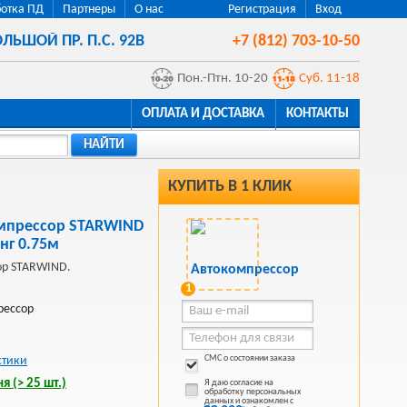
отка ПД
Партнеры
О нас
Регистрация
Вход
ЛЬШОЙ ПР. П.С. 92В
+7 (812) 703-10-50
Пон.-Птн. 10-20
Суб. 11-18
ОПЛАТА И ДОСТАВКА
КОНТАКТЫ
НАЙТИ
КУПИТЬ В 1 КЛИК
мпрессор STARWIND
нг 0.75м
ор STARWIND.
1
рессор
СМС о состоянии заказа
стики
я (> 25 шт.)
Я даю согласие на
обработку персональных
данных и ознакомлен с