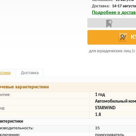
Доставка:
14-17 августа
Подробнее о достав
К
для юридических лиц (с
стики
Доставка
чевые характеристики
антия:
1 год
Автомобильный ком
нд:
STARWIND
1.8
актеристики
изводительность:
35
ключение:
прикуриватель