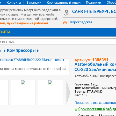
и
Контакты
Вакансии
Корпоративный отдел
Политики
Обраб
других регионах
могут быть
задержки в
САНКТ-ПЕТЕРБУРГ
,
БО
ных складов. Мы делаем все, чтобы
время
или с минимальной задержкой.
Петроградская
ой, пункт выдачи не работает
ХИТЫ
 RTX 3070...
ры
Компрессоры
Артикул:
1386391
Автомобильный ко
д товара может отличаться от фотографии
CC-220 35л/мин шла
Автомобильный компресс
Гарантия
: 1 год
Тип
: Автомобильный комп
Бренд
: STARWIND
Вес
: 1.8
Посмотреть все характери
Срок поставки 4 раб.дн
Самовывоз:
13 августа