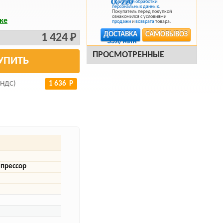
Политикой обработки
персональных данных
.
Покупатель перед покупкой
ознакомился с условиями
ке
продажи
и
возврата
товара.
ДОСТАВКА
САМОВЫВОЗ
1 424 Р
ПРОСМОТРЕННЫЕ
УПИТЬ
 НДС)
1 636 Р
прессор