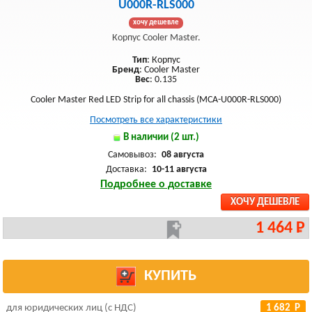
U000R-RLS000
хочу дешевле
Корпус Cooler Master.
Тип
: Корпус
Бренд
: Cooler Master
Вес
: 0.135
Cooler Master Red LED Strip for all chassis (MCA-U000R-RLS000)
Посмотреть все характеристики
В наличии (2 шт.)
Самовывоз:
08 августа
Доставка:
10-11 августа
Подробнее о доставке
ХОЧУ ДЕШЕВЛЕ
1 464 Р
КУПИТЬ
для юридических лиц (с НДС)
1 682 Р