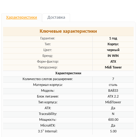
Характеристики
Доставка
Ключевые характеристики
Гарантия:
1 год
Тип:
Корпус
Цвет:
черный
Бренд:
IN WIN
Форм-фактор:
ATX
Типоразмер:
Midi Tower
Характеристики
Количество слотов расширения:
7
Материал корпуса:
сталь
Модель:
BA833
Блок питания:
ATX 2.2
Тип корпуса:
MidiTower
ATX:
Да
Traceability:
N
Мощность:
600.00
MicroATX:
Да
3.5" Internal:
5.00