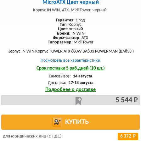
MicroATX Цвет черный
Корпус IN WIN, ATX, Midi Tower, черный.
Гарантия
: 1 год
Тип
: Корпус
Цвет
: черный
Бренд
: IN WIN
Форм-фактор
: ATX
Типоразмер
: Midi Tower
Корпус IN WIN Корпус TOWER ATX 600W BA833 POWERMAN (BA833 )
Посмотреть все характеристики
Срок поставки 5 раб.дней (10 шт.)
Самовывоз:
14 августа
Доставка:
17-18 августа
Подробнее о доставке
5 544 Р
КУПИТЬ
для юридических лиц (с НДС)
6 372 Р