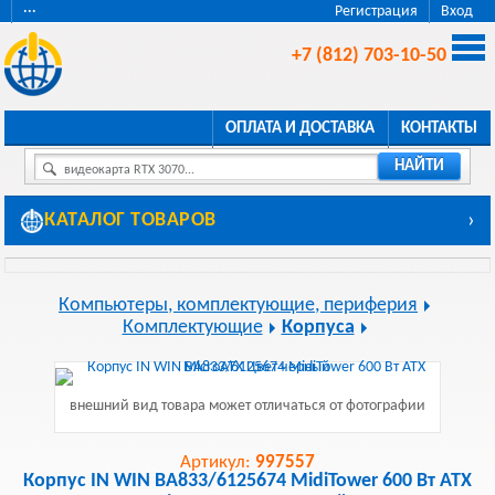
···
Регистрация
Вход
+7 (812) 703-10-50
ОПЛАТА И ДОСТАВКА
КОНТАКТЫ
НАЙТИ
видеокарта RTX 3070...
КАТАЛОГ ТОВАРОВ
›
Компьютеры, комплектующие, периферия
Комплектующие
Корпуса
внешний вид товара может отличаться от фотографии
Артикул:
997557
Корпус IN WIN BA833/6125674 MidiTower 600 Вт ATX