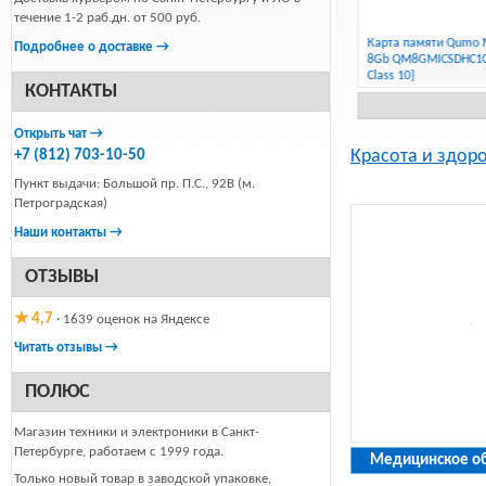
течение 1-2 раб.дн. от 500 руб.
Карта памяти Qumo Mi
Подробнее о доставке →
WIND Конвектор
Источник бесперебойного питания
8Gb QM8GMICSDHC10
PowerMan BRICK 1000 6117369
Class 10}
КОНТАКТЫ
789 Р
8 136 Р
Открыть чат →
Красота и здор
+7 (812) 703-10-50
Пункт выдачи: Большой пр. П.С., 92В (м.
Петроградская)
Наши контакты →
ОТЗЫВЫ
★ 4,7
· 1639 оценок на Яндексе
Читать отзывы →
ПОЛЮС
Магазин техники и электроники в Санкт-
Петербурге, работаем с 1999 года.
Медицинское о
Только новый товар в заводской упаковке,