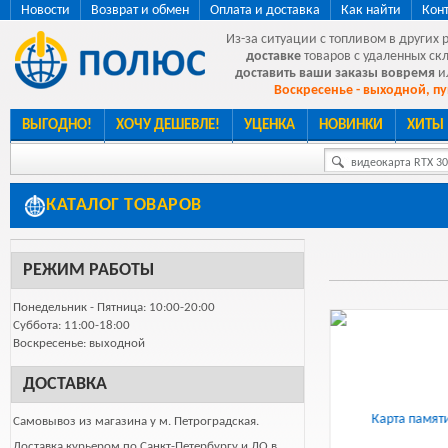
Новости
Возврат и обмен
Оплата и доставка
Как найти
Кон
Из-за ситуации с топливом в других 
доставке
товаров с удаленных ск
доставить ваши заказы вовремя
и
Воскресенье - выходной, пу
ВЫГОДНО!
ХОЧУ ДЕШЕВЛЕ!
УЦЕНКА
НОВИНКИ
ХИТЫ
видеокарта RTX 307
КАТАЛОГ ТОВАРОВ
РЕЖИМ РАБОТЫ
Понедельник - Пятница: 10:00-20:00
АКЦИЯ
АКЦИЯ
Суббота: 11:00-18:00
Воскресенье: выходной
ДОСТАВКА
Самовывоз из магазина у м. Петроградская.
Доставка курьером по Санкт-Петербургу и ЛО в