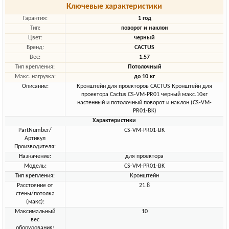
Ключевые характеристики
Гарантия:
1 год
Тип:
поворот и наклон
Цвет:
черный
Бренд:
CACTUS
Вес:
1.57
Тип крепления:
Потолочный
Макс. нагрузка:
до 10 кг
Описание:
Кронштейн для проекторов CACTUS Кронштейн для
проектора Cactus CS-VM-PR01 черный макс.10кг
настенный и потолочный поворот и наклон (CS-VM-
PR01-BK)
Характеристики
PartNumber/
CS-VM-PR01-BK
Артикул
Производителя:
Назначение:
для проектора
Модель:
CS-VM-PR01-BK
Тип крепления:
Кронштейн
Расстояние от
21.8
стены/потолка
(макс):
Максимальный
10
вес
оборудования: