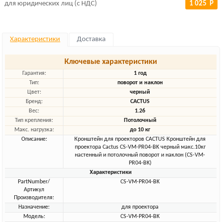
для юридических лиц (с НДС)
1 025 Р
Характеристики
Доставка
Ключевые характеристики
Гарантия:
1 год
Тип:
поворот и наклон
Цвет:
черный
Бренд:
CACTUS
Вес:
1.26
Тип крепления:
Потолочный
Макс. нагрузка:
до 10 кг
Описание:
Кронштейн для проекторов CACTUS Кронштейн для
проектора Cactus CS-VM-PR04-BK черный макс.10кг
настенный и потолочный поворот и наклон (CS-VM-
PR04-BK)
Характеристики
PartNumber/
CS-VM-PR04-BK
Артикул
Производителя:
Назначение:
для проектора
Модель:
CS-VM-PR04-BK