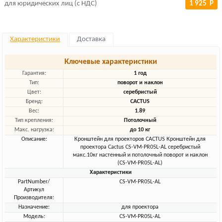
для юридических лиц (с НДС)
1 925 Р
Характеристики
Доставка
Ключевые характеристики
Гарантия:
1 год
Тип:
поворот и наклон
Цвет:
серебристый
Бренд:
CACTUS
Вес:
1.89
Тип крепления:
Потолочный
Макс. нагрузка:
до 10 кг
Описание:
Кронштейн для проекторов CACTUS Кронштейн для
проектора Cactus CS-VM-PR05L-AL серебристый
макс.10кг настенный и потолочный поворот и наклон
(CS-VM-PR05L-AL)
Характеристики
PartNumber/
CS-VM-PR05L-AL
Артикул
Производителя:
Назначение:
для проектора
Модель:
CS-VM-PR05L-AL