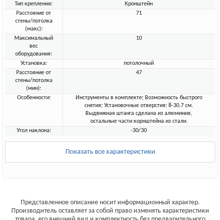
Тип крепления:
Кронштейн
Расстояние от
71
стены/потолка
(макс):
Максимальный
10
вес
оборудования:
Установка:
потолочный
Расстояние от
47
стены/потолка
(мин):
Особенности:
Инструменты в комплекте; Возможность быстрого
снятия; Установочные отверстия: 8-30.7 см.
Выдвижная штанга сделана из алюминия,
остальные части корнштейна из стали.
Угол наклона:
-30/30
Показать все характеристики
Представленное описание носит информационный характер.
Производитель оставляет за собой право изменять характеристики
товара, его внешний вид и комплектность без предварительного