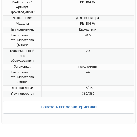
PartNumber/
PR-104-W
Артикул
Производителя:
Назначение:
для проектора
Модель:
PR-104-W
Тип крепления:
Кронштейн
Расстояние от
70.5
стены/потолка
(макс):
Максимальный
20
вес
оборудования:
Установка:
потолочный
Расстояние от
44
стены/потолка
(мин):
Угол наклона:
-15/15
Угол поворота:
-360/360
Показать все характеристики