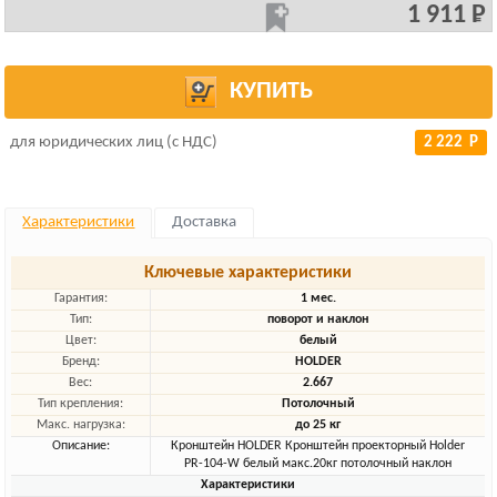
1 911 Р
КУПИТЬ
для юридических лиц (с НДС)
2 222 Р
Характеристики
Доставка
Ключевые характеристики
Гарантия:
1 мес.
Тип:
поворот и наклон
Цвет:
белый
Бренд:
HOLDER
Вес:
2.667
Тип крепления:
Потолочный
Макс. нагрузка:
до 25 кг
Описание:
Кронштейн HOLDER Кронштейн проекторный Holder
PR-104-W белый макс.20кг потолочный наклон
Характеристики