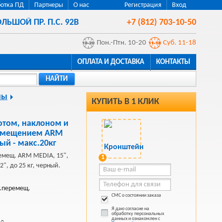
отка ПД
Партнеры
О нас
Регистрация
Вход
ЛЬШОЙ ПР. П.С. 92В
+7 (812) 703-10-50
Пон.-Птн. 10-20
Суб. 11-18
ОПЛАТА И ДОСТАВКА
КОНТАКТЫ
НАЙТИ
ны
КУПИТЬ В 1 КЛИК
отом, наклоном и
емещением ARM
ый - макс.20кг
ремещ. ARM MEDIA, 15",
1
", до 25 кг, черный.
т.перемещ.
СМС о состоянии заказа
Я даю согласие на
обработку персональных
данных и ознакомлен с