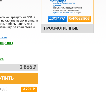
ый
Политикой
конфиденциальности
данных
.
Покупатель перед покупкой
ознакомился с условиями
продажи
и
возврата
товара.
ожно: вращать на 360° в
ДОСТАВКА
САМОВЫВОЗ
 наклонять вверх и вниз, и
аво. Кабель-канал. Два
лешницу: за край стола и
ПРОСМОТРЕННЫЕ
стики
я (6 шт.)
ке
2 866 Р
УПИТЬ
 НДС)
3 294 Р