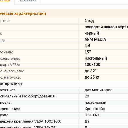
стики
Доставка
чевые характеристики
антия:
1 год
поворот и наклон верт
т:
черный
нд:
ARM MEDIA
4.4
гональ:
15"
 крепления:
Настольный
ндарт VESA:
100×100
с. диагональ:
до 32"
с. нагрузка:
до 25 кг
актеристики
начение:
для мониторов
симальный вес оборудования:
20
ановка:
настольный
 крепления:
Кронштейн
ель:
LCD-T43
держка крепления VESA 100х100:
Да
держка крепления VESA 75х75:
Да