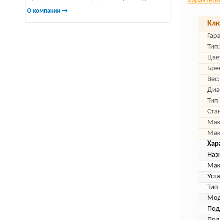
Характери
О компании →
Клю
Гар
Тип:
Цве
Бре
Вес:
Диа
Тип
Ста
Мак
Мак
Хар
Наз
Мак
Уст
Тип
Мод
Под
Под