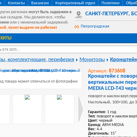
и
Контакты
Вакансии
Корпоративный отдел
Политики
Обраб
других регионах
могут быть
задержки в
САНКТ-ПЕТЕРБУРГ
,
БО
ных складов. Мы делаем все, чтобы
время
или с минимальной задержкой.
Петроградская
ой, пункт выдачи не работает
ХИТЫ
 RTX 3070...
ы, комплектующие, периферия
Мониторы
Кронштей
Артикул:
873608
Кронштейн с повор
д товара может отличаться от фотографии
вертикальным пер
MEDIA LCD-T43 черн
поворот и наклон верт.пе
Настольный, 100×100, до 32
Гарантия
: 1 год
Тип
: поворот и наклон вер
Цвет
: черный
Бренд
: ARM MEDIA
Вес
: 4.4
Диагональ
: 15"