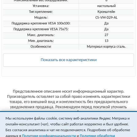
Максимальный вес оборудования:
8
Установка:
настольный
Тип крепления:
Кронштейн
Модель:
CS-VM-D29-AL
Поддержка крепления VESA 100х100:
Да
Поддержка крепления VESA 75х75:
Да
Макс. диагональ:
27
Мин. диагональ:
13
Особенности:
Материал корпуса сталь.
Показать все характеристики
Представленное описание носит информационный характер.
Производитель оставляет за собой право изменять характеристики
товара, его внешний вид и комплектность без предварительного
уведомления продавца. Рекомендуем перед покупкой уточнить
характеристики товара на сайте производителя.
Мы используем файлы cookie, систему веб-аналитики Яндекс Метрика и
Указанные цены не являются публичной офертой (ст.435 ГК РФ).
онлайн-консультант (чат), чтобы сайт работал корректно и был удобнее.
Стоимость и наличие товара уточняйте у менеджера.
Без согласия аналитика и чат не подключаются. Подробнее об обработке
данных в
Политике конфиденциальности
и
Политике обработки