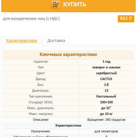
КУПИТЬ
для юридических лиц (с НДС)
863 Р
Характеристики
Доставка
Ключевые характеристики
Гарантия:
1 год
Тип:
поворот и наклон
Цвет:
серебристый
Бренд:
CACTUS
Вес:
3.8
Диагональ:
13
Тип крепления:
Настольный
Стандарт VESA:
100×100
Макс. диагональ:
до 32"
Макс. нагрузка:
до 10 кг
Описание:
Вращение: 360 градусов
Характеристики
Назначение:
для мониторов