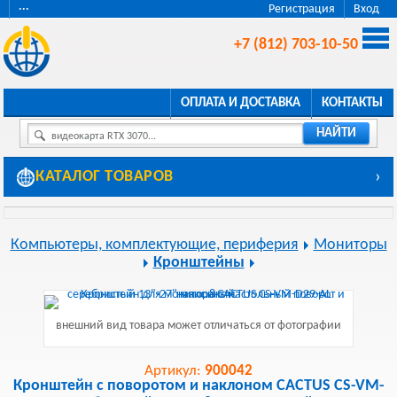
···
Регистрация
Вход
+7 (812) 703-10-50
ОПЛАТА И ДОСТАВКА
КОНТАКТЫ
НАЙТИ
видеокарта RTX 3070...
КАТАЛОГ ТОВАРОВ
›
Компьютеры, комплектующие, периферия
Мониторы
Кронштейны
внешний вид товара может отличаться от фотографии
Артикул:
900042
Кронштейн с поворотом и наклоном CACTUS CS-VM-