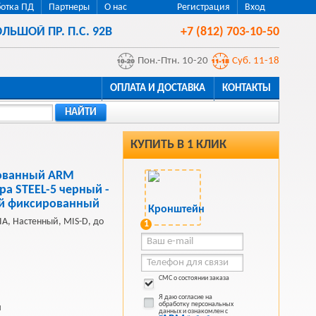
отка ПД
Партнеры
О нас
Регистрация
Вход
ЛЬШОЙ ПР. П.С. 92В
+7 (812) 703-10-50
Пон.-Птн. 10-20
Суб. 11-18
ОПЛАТА И ДОСТАВКА
КОНТАКТЫ
НАЙТИ
КУПИТЬ В 1 КЛИК
ованный ARM
ра STEEL-5 черный -
ый фиксированный
, Настенный, MIS-D, до
1
СМС о состоянии заказа
Я даю согласие на
обработку персональных
й
данных и ознакомлен с