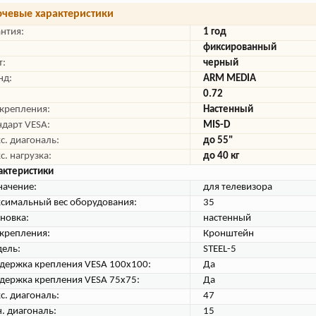
чевые характеристики
антия:
1 год
фиксированный
т:
черный
нд:
ARM MEDIA
0.72
 крепления:
Настенный
ндарт VESA:
MIS-D
с. диагональ:
до 55"
с. нагрузка:
до 40 кг
актеристики
начение:
для телевизора
симальный вес оборудования:
35
ановка:
настенный
 крепления:
Кронштейн
ель:
STEEL-5
держка крепления VESA 100х100:
Да
держка крепления VESA 75х75:
Да
с. диагональ:
47
. диагональ:
15