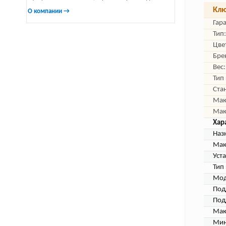
Клю
О компании →
Гар
Тип:
Цве
Бре
Вес:
Тип
Ста
Мак
Мак
Хар
Наз
Мак
Уст
Тип
Мод
Под
Под
Мак
Мин