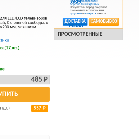
Политикой обработки
персональных данных
.
Покупатель перед покупкой
ознакомился с условиями
продажи
и
возврата
товара.
, для LED/LCD телевизоров
ДОСТАВКА
САМОВЫВОЗ
ный, 0 степеней свободы, от
00x200 мм, механизм
ПРОСМОТРЕННЫЕ
стики
я (17 шт.)
ке
485 Р
УПИТЬ
 НДС)
557 Р