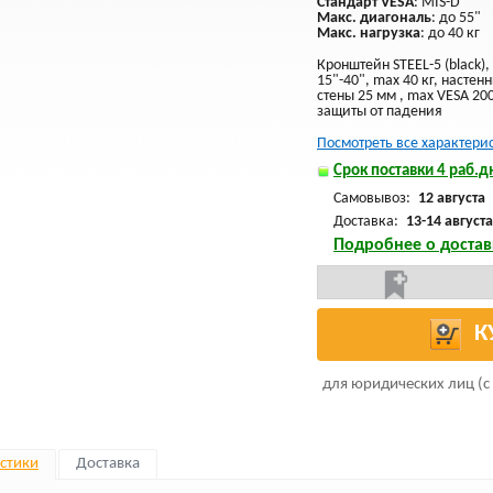
Стандарт VESA
: MIS-D
Макс. диагональ
: до 55"
Макс. нагрузка
: до 40 кг
Кронштейн STEEL-5 (black)
15"-40", max 40 кг, настен
стены 25 мм , max VESA 2
защиты от падения
Посмотреть все характери
Срок поставки 4 раб.дн
Самовывоз:
12 августа
Доставка:
13-14 августа
Подробнее о достав
К
для юридических лиц (с
стики
Доставка