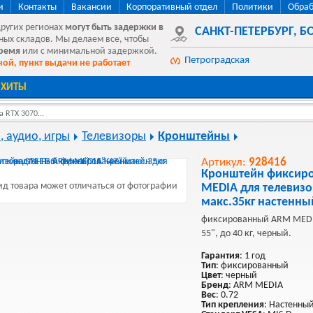
и
Контакты
Вакансии
Корпоративный отдел
Политики
Обраб
других регионах
могут быть
задержки в
САНКТ-ПЕТЕРБУРГ
,
БО
ных складов. Мы делаем все, чтобы
время
или с минимальной задержкой.
Петроградская
ой, пункт выдачи не работает
ХИТЫ
 RTX 3070...
, аудио, игры
Телевизоры
Кронштейны
Артикул:
928416
Кронштейн фиксир
д товара может отличаться от фотографии
MEDIA для телевизо
макс.35кг настенн
фиксированный ARM MEDIA
55", до 40 кг, черный.
Гарантия
: 1 год
Тип
: фиксированный
Цвет
: черный
Бренд
: ARM MEDIA
Вес
: 0.72
Тип крепления
: Настенны