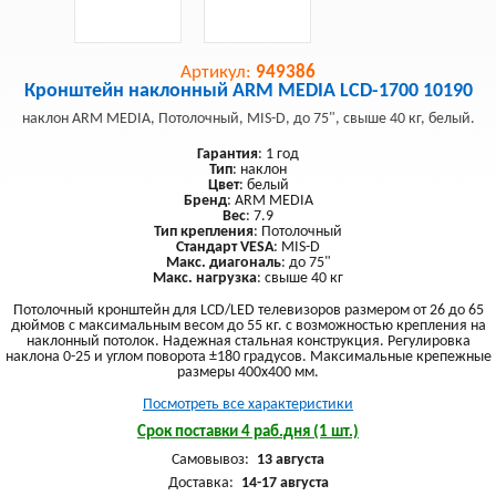
Артикул:
949386
Кронштейн наклонный ARM MEDIA LCD-1700 10190
наклон ARM MEDIA, Потолочный, MIS-D, до 75", свыше 40 кг, белый.
Гарантия
: 1 год
Тип
: наклон
Цвет
: белый
Бренд
: ARM MEDIA
Вес
: 7.9
Тип крепления
: Потолочный
Стандарт VESA
: MIS-D
Макс. диагональ
: до 75"
Макс. нагрузка
: свыше 40 кг
Потолочный кронштейн для LCD/LED телевизоров размером от 26 до 65
дюймов с максимальным весом до 55 кг. с возможностью крепления на
наклонный потолок. Надежная стальная конструкция. Регулировка
наклона 0-25 и углом поворота ±180 градусов. Максимальные крепежные
размеры 400х400 мм.
Посмотреть все характеристики
Срок поставки 4 раб.дня (1 шт.)
Самовывоз:
13 августа
Доставка:
14-17 августа