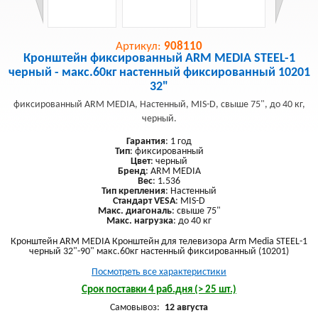
Артикул:
908110
Кронштейн фиксированный ARM MEDIA STEEL-1
черный - макс.60кг настенный фиксированный 10201
32"
фиксированный ARM MEDIA, Настенный, MIS-D, свыше 75", до 40 кг,
черный.
Гарантия
: 1 год
Тип
: фиксированный
Цвет
: черный
Бренд
: ARM MEDIA
Вес
: 1.536
Тип крепления
: Настенный
Стандарт VESA
: MIS-D
Макс. диагональ
: свыше 75"
Макс. нагрузка
: до 40 кг
Кронштейн ARM MEDIA Кронштейн для телевизора Arm Media STEEL-1
черный 32"-90" макс.60кг настенный фиксированный (10201)
Посмотреть все характеристики
Срок поставки 4 раб.дня (> 25 шт.)
Самовывоз:
12 августа