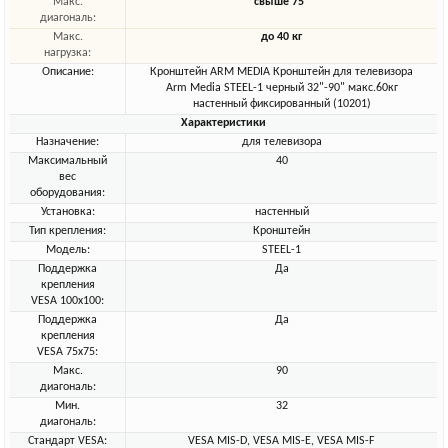
Макс.
свыше 75"
диагональ:
Макс.
до 40 кг
нагрузка:
Описание:
Кронштейн ARM MEDIA Кронштейн для телевизора
Arm Media STEEL-1 черный 32"-90" макс.60кг
настенный фиксированный (10201)
Характеристики
Назначение:
для телевизора
Максимальный
40
вес
оборудования:
Установка:
настенный
Тип крепления:
Кронштейн
Модель:
STEEL-1
Поддержка
Да
крепления
VESA 100х100:
Поддержка
Да
крепления
VESA 75х75:
Макс.
90
диагональ:
Мин.
32
диагональ:
Стандарт VESA:
VESA MIS-D, VESA MIS-E, VESA MIS-F