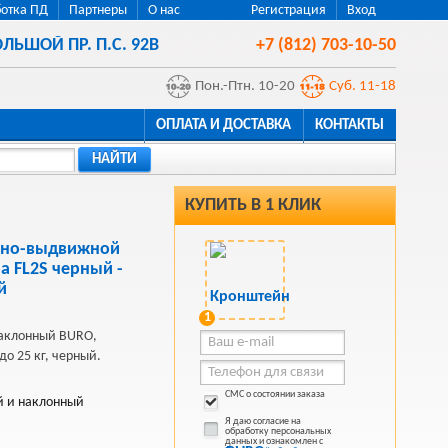
отка ПД
Партнеры
О нас
Регистрация
Вход
ЛЬШОЙ ПР. П.С. 92В
+7 (812) 703-10-50
Пон.-Птн. 10-20
Суб. 11-18
ОПЛАТА И ДОСТАВКА
КОНТАКТЫ
НАЙТИ
КУПИТЬ В 1 КЛИК
тно-выдвижной
а FL2S черный -
й
1
аклонный BURO,
до 25 кг, черный.
СМС о состоянии заказа
й и наклонный
Я даю согласие на
обработку персональных
данных и ознакомлен с