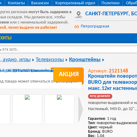
и
Контакты
Вакансии
Корпоративный отдел
Политики
Обраб
других регионах
могут быть
задержки в
САНКТ-ПЕТЕРБУРГ
,
БО
ных складов. Мы делаем все, чтобы
время
или с минимальной задержкой.
Петроградская
ой, пункт выдачи не работает
ХИТЫ
 RTX 3070...
, аудио, игры
Телевизоры
Кронштейны
Артикул:
2121148
АКЦИЯ
Кронштейн поворо
д товара может отличаться от фотографии
BURO для телевизор
макс.12кг настенны
хочу дешевле
поворотно-выдвижной и н
Настенный, MIS-D, до 32", 
Гарантия
: 1 год
Тип
: поворотно-выдвижно
Цвет
: черный
Бренд
: BURO
Вес
: 1.04