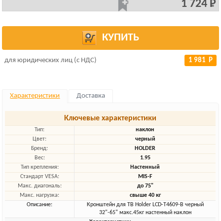
1 724 Р
КУПИТЬ
для юридических лиц (с НДС)
1 981 Р
Характеристики
Доставка
Ключевые характеристики
Тип:
наклон
Цвет:
черный
Бренд:
HOLDER
Вес:
1.95
Тип крепления:
Настенный
Стандарт VESA:
MIS-F
Макс. диагональ:
до 75"
Макс. нагрузка:
свыше 40 кг
Описание:
Кронштейн для ТВ Holder LCD-T4609-B черный
32"-65" макс.45кг настенный наклон