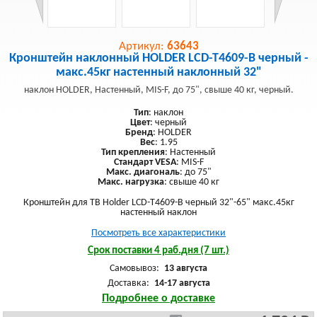
Артикул:
63643
Кронштейн наклонный HOLDER LCD-T4609-B черный -
макс.45кг настенный наклонный 32"
наклон HOLDER, Настенный, MIS-F, до 75", свыше 40 кг, черный.
Тип
: наклон
Цвет
: черный
Бренд
: HOLDER
Вес
: 1.95
Тип крепления
: Настенный
Стандарт VESA
: MIS-F
Макс. диагональ
: до 75"
Макс. нагрузка
: свыше 40 кг
Кронштейн для ТВ Holder LCD-T4609-B черный 32"-65" макс.45кг
настенный наклон
Посмотреть все характеристики
Срок поставки 4 раб.дня (7 шт.)
Самовывоз:
13 августа
Доставка:
14-17 августа
Подробнее о доставке