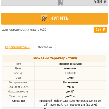
548 Р
КУПИТЬ
для юридических лиц (с НДС)
629 Р
Характеристики
Доставка
Ключевые характеристики
Тип:
поворот и наклон
Цвет:
металлик
Бренд:
HOLDER
Вес:
1.055
Тип крепления:
Настенный
Стандарт VESA:
MIS-D
Макс. диагональ:
до 32"
Макс. нагрузка:
до 25 кг
Описание:
Кронштейн Holder LCDS-5003 металлик для ТВ 10-
26" настенный, +15 , поворот 135 (до 25кг)