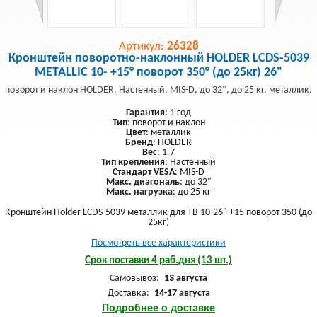
Артикул:
26328
Кронштейн поворотно-наклонный HOLDER LCDS-5039
METALLIC 10- +15° поворот 350° (до 25кг) 26"
поворот и наклон HOLDER, Настенный, MIS-D, до 32", до 25 кг, металлик.
Гарантия
: 1 год
Тип
: поворот и наклон
Цвет
: металлик
Бренд
: HOLDER
Вес
: 1.7
Тип крепления
: Настенный
Стандарт VESA
: MIS-D
Макс. диагональ
: до 32"
Макс. нагрузка
: до 25 кг
Кронштейн Holder LCDS-5039 металлик для ТВ 10-26" +15 поворот 350 (до
25кг)
Посмотреть все характеристики
Срок поставки 4 раб.дня (13 шт.)
Самовывоз:
13 августа
Доставка:
14-17 августа
Подробнее о доставке