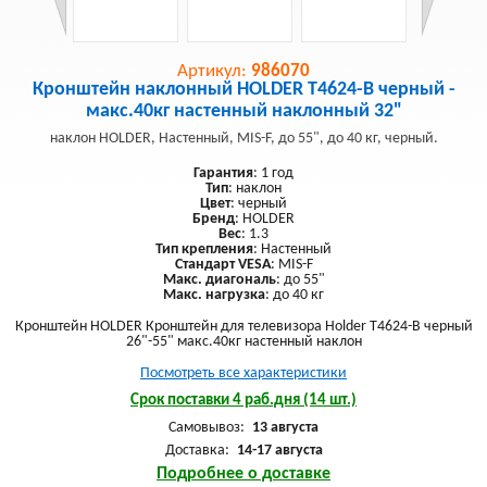
Артикул:
986070
Кронштейн наклонный HOLDER T4624-B черный -
макс.40кг настенный наклонный 32"
наклон HOLDER, Настенный, MIS-F, до 55", до 40 кг, черный.
Гарантия
: 1 год
Тип
: наклон
Цвет
: черный
Бренд
: HOLDER
Вес
: 1.3
Тип крепления
: Настенный
Стандарт VESA
: MIS-F
Макс. диагональ
: до 55"
Макс. нагрузка
: до 40 кг
Кронштейн HOLDER Кронштейн для телевизора Holder T4624-B черный
26"-55" макс.40кг настенный наклон
Посмотреть все характеристики
Срок поставки 4 раб.дня (14 шт.)
Самовывоз:
13 августа
Доставка:
14-17 августа
Подробнее о доставке