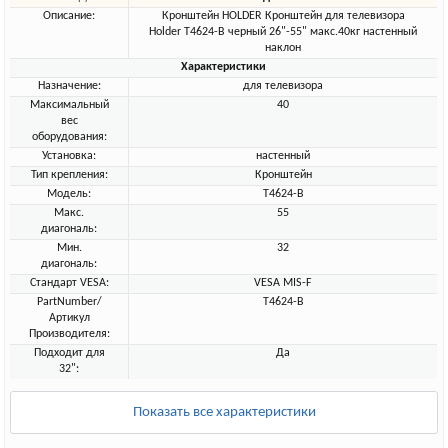
Описание:
Кронштейн HOLDER Кронштейн для телевизора
Holder T4624-B черный 26"-55" макс.40кг настенный
наклон
Характеристики
Назначение:
для телевизора
Максимальный
40
вес
оборудования:
Установка:
настенный
Тип крепления:
Кронштейн
Модель:
T4624-B
Макс.
55
диагональ:
Мин.
32
диагональ:
Стандарт VESA:
VESA MIS-F
PartNumber/
T4624-B
Артикул
Производителя:
Подходит для
Да
32":
Показать все характеристики