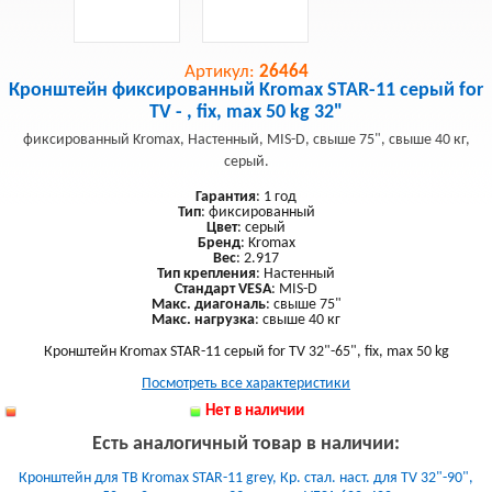
Артикул:
26464
Кронштейн фиксированный Kromax STAR-11 серый for
TV - , fix, max 50 kg 32"
фиксированный Kromax, Настенный, MIS-D, свыше 75", свыше 40 кг,
серый.
Гарантия
: 1 год
Тип
: фиксированный
Цвет
: серый
Бренд
: Kromax
Вес
: 2.917
Тип крепления
: Настенный
Стандарт VESA
: MIS-D
Макс. диагональ
: свыше 75"
Макс. нагрузка
: свыше 40 кг
Кронштейн Kromax STAR-11 серый for TV 32"-65", fix, max 50 kg
Посмотреть все характеристики
Нет в наличии
Есть аналогичный товар в наличии:
Кронштейн для ТВ Kromax STAR-11 grey, Кр. стал. наст. для TV 32"-90",