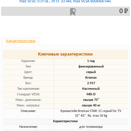
max 50 кг, 0 ст св., от ст. 33 мм, max VESA 600x400 мм.
0 Р
Характеристики
Ключевые характеристики
Гарантия:
1 год
Тип:
фиксированный
Цвет:
серый
Бренд:
Kromax
Вес:
2.917
Тип крепления:
Настенный
Стандарт VESA:
MIS-D
Макс. диагональ:
свыше 75"
Макс. нагрузка:
свыше 40 кг
Описание:
Кронштейн Kromax STAR-11 серый for TV
32"-65", fix, max 50 kg
Характеристики
Назначение:
для телевизора