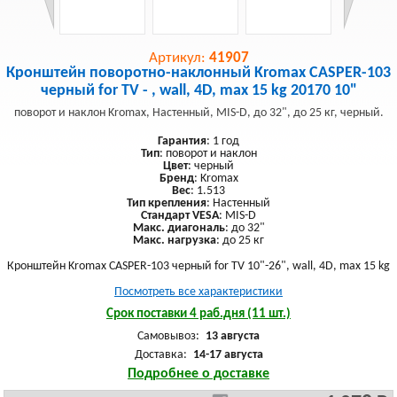
Артикул:
41907
Кронштейн поворотно-наклонный Kromax CASPER-103
черный for TV - , wall, 4D, max 15 kg 20170 10"
поворот и наклон Kromax, Настенный, MIS-D, до 32", до 25 кг, черный.
Гарантия
: 1 год
Тип
: поворот и наклон
Цвет
: черный
Бренд
: Kromax
Вес
: 1.513
Тип крепления
: Настенный
Стандарт VESA
: MIS-D
Макс. диагональ
: до 32"
Макс. нагрузка
: до 25 кг
Кронштейн Kromax CASPER-103 черный for TV 10"-26", wall, 4D, max 15 kg
Посмотреть все характеристики
Срок поставки 4 раб.дня (11 шт.)
Самовывоз:
13 августа
Доставка:
14-17 августа
Подробнее о доставке