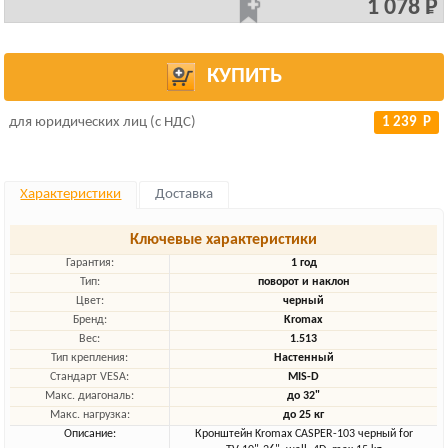
1 078 Р
КУПИТЬ
для юридических лиц (с НДС)
1 239 Р
Характеристики
Доставка
Ключевые характеристики
Гарантия:
1 год
Тип:
поворот и наклон
Цвет:
черный
Бренд:
Kromax
Вес:
1.513
Тип крепления:
Настенный
Стандарт VESA:
MIS-D
Макс. диагональ:
до 32"
Макс. нагрузка:
до 25 кг
Описание:
Кронштейн Kromax CASPER-103 черный for