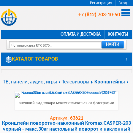
···
Регистрация
Вход
+7 (812) 703-10-50
ОПЛАТА И ДОСТАВКА
КОНТАКТЫ
НАЙТИ
видеокарта RTX 3070...
КАТАЛОГ ТОВАРОВ
›
ТВ, панели, аудио, игры
Телевизоры
Кронштейны
внешний вид товара может отличаться от фотографии
Артикул:
63621
Кронштейн поворотно-наклонный Kromax CASPER-203
черный - макс.30кг настольный поворот и наклонный