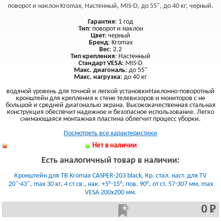
поворот и наклон Kromax, Настенный, MIS-D, до 55", до 40 кг, черный.
Гарантия
: 1 год
Тип
: поворот и наклон
Цвет
: черный
Бренд
: Kromax
Вес
: 2.2
Тип крепления
: Настенный
Стандарт VESA
: MIS-D
Макс. диагональ
: до 55"
Макс. нагрузка
: до 40 кг
водяной уровень для точной и легкой установкиНаклонно-поворотный
кронштейн для крепления к стене телевизоров и мониторов с не
большой и средней диагональю экрана. Высококачественная стальная
конструкция обеспечит надежное и безопасное использование. Легко
снимающаяся монтажная пластина облегчит процесс уборки.
Посмотреть все характеристики
Нет в наличии
Есть аналогичный товар в наличии:
Кронштейн для ТВ Kromax CASPER-203 black, Кр. стал. наст. для TV
20"-43", max 30 кг, 4 ст св., нак. +5°-15°, пов. 90°, от ст. 57-307 мм, max
VESA 200x200 мм.
0 Р