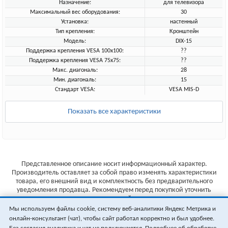
Назначение:
для телевизора
Максимальный вес оборудования:
30
Установка:
настенный
Тип крепления:
Кронштейн
Модель:
DIX-15
Поддержка крепления VESA 100х100:
??
Поддержка крепления VESA 75х75:
??
Макс. диагональ:
28
Мин. диагональ:
15
Стандарт VESA:
VESA MIS-D
Показать все характеристики
Представленное описание носит информационный характер.
Производитель оставляет за собой право изменять характеристики
товара, его внешний вид и комплектность без предварительного
уведомления продавца. Рекомендуем перед покупкой уточнить
характеристики товара на сайте производителя.
Мы используем файлы cookie, систему веб-аналитики Яндекс Метрика и
Указанные цены не являются публичной офертой (ст.435 ГК РФ).
онлайн-консультант (чат), чтобы сайт работал корректно и был удобнее.
Стоимость и наличие товара уточняйте у менеджера.