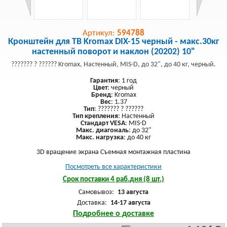
Артикул:
594788
Кронштейн для ТВ Kromax DIX-15 черный - макс.30кг
настенный поворот и наклон (20202) 10"
??????? ? ?????? Kromax, Настенный, MIS-D, до 32", до 40 кг, черный.
Гарантия
: 1 год
Цвет
: черный
Бренд
: Kromax
Вес
: 1.37
Тип
: ??????? ? ??????
Тип крепления
: Настенный
Стандарт VESA
: MIS-D
Макс. диагональ
: до 32"
Макс. нагрузка
: до 40 кг
3D вращение экрана Съемная монтажная пластина
Посмотреть все характеристики
Срок поставки 4 раб.дня (8 шт.)
Самовывоз:
13 августа
Доставка:
14-17 августа
Подробнее о доставке