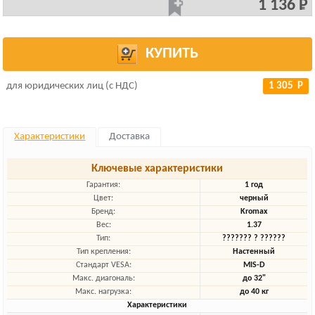
1 136 Р
КУПИТЬ
для юридических лиц (с НДС)
1 305 Р
Характеристики
Доставка
Ключевые характеристики
Гарантия:
1 год
Цвет:
черный
Бренд:
Kromax
Вес:
1.37
Тип:
??????? ? ??????
Тип крепления:
Настенный
Стандарт VESA:
MIS-D
Макс. диагональ:
до 32"
Макс. нагрузка:
до 40 кг
Характеристики