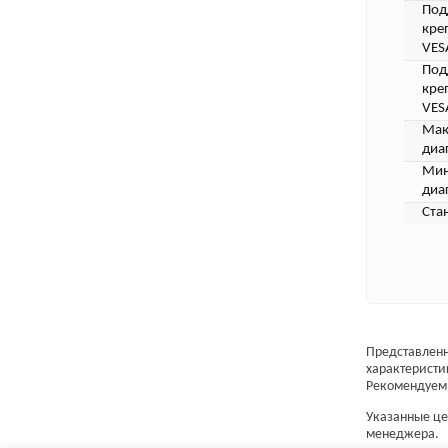
Под
кре
VES
Под
кре
VES
Мак
диа
Мин
диа
Ста
Представленн
характеристи
Рекомендуем 
Указанные цен
менеджера.