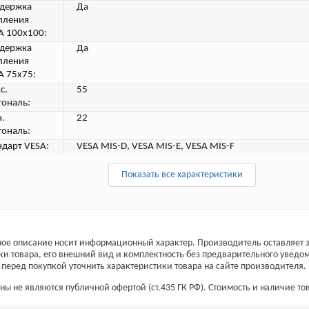
держка
Да
пления
A 100х100:
держка
Да
пления
A 75х75:
с.
55
гональ:
.
22
гональ:
ндарт VESA:
VESA MIS-D, VESA MIS-E, VESA MIS-F
Показать все характеристики
ое описание носит информационный характер. Производитель оставляет з
ки товара, его внешний вид и комплектность без предварительного уведо
перед покупкой уточнить характеристики товара на сайте производителя.
ы не являются публичной офертой (ст.435 ГК РФ). Стоимость и наличие тов