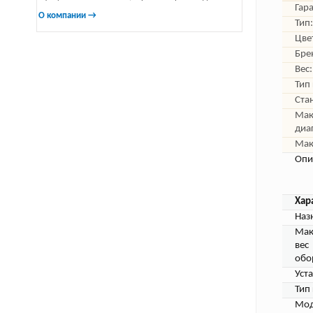
Гар
О компании →
Тип:
Цве
Бре
Вес:
Тип
Ста
Мак
диа
Мак
Опи
Хар
Наз
Мак
вес
обо
Уст
Тип
Мод