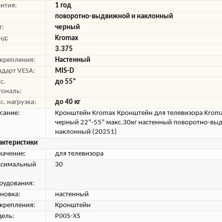
антия:
1 год
поворотно-выдвижной и наклонный
т:
черный
нд:
Kromax
3.375
 крепления:
Настенный
ндарт VESA:
MIS-D
с.
до 55"
гональ:
с. нагрузка:
до 40 кг
сание:
Кронштейн Kromax Кронштейн для телевизора Kroma
черный 22"-55" макс.30кг настенный поворотно-вы
наклонный (20251)
актеристики
начение:
для телевизора
симальный
30
рудования:
ановка:
настенный
 крепления:
Кронштейн
ель:
PIXIS-XS