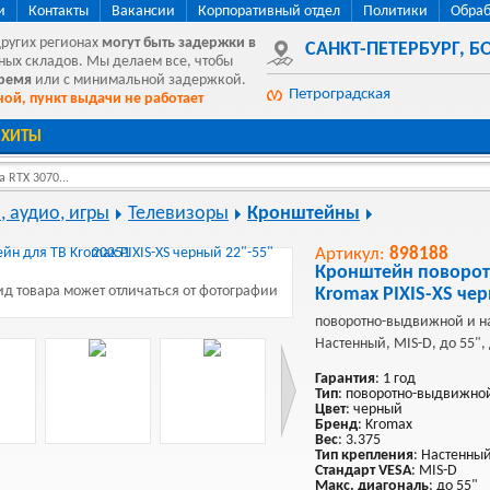
и
Контакты
Вакансии
Корпоративный отдел
Политики
Обраб
других регионах
могут быть
задержки в
САНКТ-ПЕТЕРБУРГ
,
БО
ных складов. Мы делаем все, чтобы
время
или с минимальной задержкой.
Петроградская
ой, пункт выдачи не работает
ХИТЫ
 RTX 3070...
, аудио, игры
Телевизоры
Кронштейны
Артикул:
898188
Кронштейн поворо
д товара может отличаться от фотографии
Kromax PIXIS-XS чер
поворотно-выдвижной и н
Настенный, MIS-D, до 55", 
Гарантия
: 1 год
Тип
: поворотно-выдвижно
Цвет
: черный
Бренд
: Kromax
Вес
: 3.375
Тип крепления
: Настенны
Стандарт VESA
: MIS-D
Макс. диагональ
: до 55"