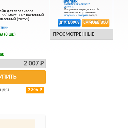
Политикой
конфиденциальности
данных
.
Покупатель перед покупкой
ейн для телевизора
ознакомился с условиями
"-55" макс.30кг настенный
продажи
и
возврата
товара.
аклонный (20251)
ДОСТАВКА
САМОВЫВОЗ
стики
ПРОСМОТРЕННЫЕ
я (8 шт.)
ке
2 007 Р
УПИТЬ
 НДС)
2 306 Р