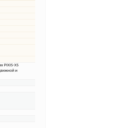
x PIXIS-XS
движной и