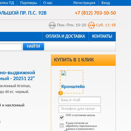
отка ПД
Партнеры
О нас
Регистрация
Вход
ЛЬШОЙ ПР. П.С. 92В
+7 (812) 703-10-50
Пон.-Птн. 10-20
Суб. 11-18
ОПЛАТА И ДОСТАВКА
КОНТАКТЫ
НАЙТИ
КУПИТЬ В 1 КЛИК
тно-выдвижной
ный - 20251 22"
аклонный Kromax,
до 40 кг, черный.
1
й и наклонный
СМС о состоянии заказа
й
Я даю согласие на
обработку персональных
данных и ознакомлен с