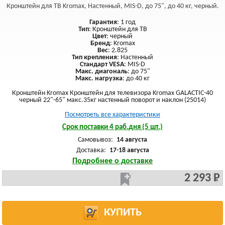
Кронштейн для ТВ Kromax, Настенный, MIS-D, до 75", до 40 кг, черный.
Гарантия
: 1 год
Тип
: Кронштейн для ТВ
Цвет
: черный
Бренд
: Kromax
Вес
: 2.825
Тип крепления
: Настенный
Стандарт VESA
: MIS-D
Макс. диагональ
: до 75"
Макс. нагрузка
: до 40 кг
Кронштейн Kromax Кронштейн для телевизора Kromax GALACTIC-40
черный 22"-65" макс.35кг настенный поворот и наклон (25014)
Посмотреть все характеристики
Срок поставки 4 раб.дня (5 шт.)
Самовывоз:
14 августа
Доставка:
17-18 августа
Подробнее о доставке
2 293 Р
КУПИТЬ