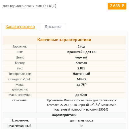
для юридических лиц (с НДС)
2 635 Р
Характеристики
Доставка
Ключевые характеристики
Гарантия:
1 год
Тип:
Кронштейн для ТВ
Цвет:
черный
Бренд:
Kromax
Вес:
2.825
Тип крепления:
Настенный
Стандарт VESA:
MIS-D
Макс.
до 75"
диагональ:
Макс. нагрузка:
до 40 кг
Описание:
Кронштейн Kromax Кронштейн для телевизора
Kromax GALACTIC-40 черный 22"-65" макс.35кг
настенный поворот и наклон (25014)
Характеристики
Назначение:
для телевизора
Максимальный
35